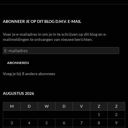
ABONNEER JE OP DIT BLOG D.M.V. E-MAIL
Voer je e-mailadres in om je in te schrijven op dit blog en e-
mailmeldingen te ontvangen van nieuwe berichten.
E-
mailadres
ABONNEREN
Voeg je bij 8 andere abonnees
AUGUSTUS 2026
M
D
W
D
V
Z
Z
1
2
3
4
5
6
7
8
9