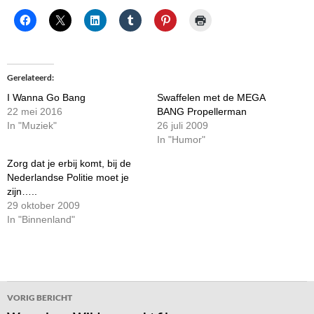
Gerelateerd
I Wanna Go Bang
Swaffelen met de MEGA
22 mei 2016
BANG Propellerman
In "Muziek"
26 juli 2009
In "Humor"
Zorg dat je erbij komt, bij de
Nederlandse Politie moet je
zijn…..
29 oktober 2009
In "Binnenland"
Bericht
VORIG BERICHT