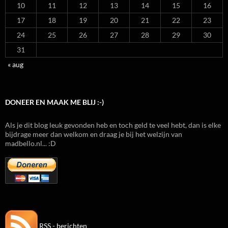
10
11
12
13
14
15
16
17
18
19
20
21
22
23
24
25
26
27
28
29
30
31
« aug
DONEER EN MAAK ME BLIJ :-)
Als je dit blog leuk gevonden heb en toch geld te veel hebt, dan is elke
bijdrage meer dan welkom en draag je bij het welzijn van
madbello.nl... :D
RSS - berichten