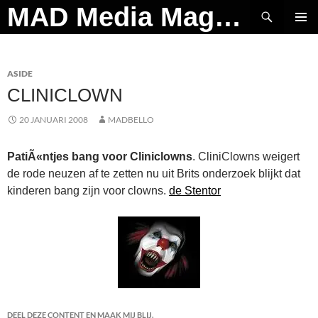
Ga
Zoeken
MAD Media Magazine
naar
PRIMAI
de
MENU
inhoud
ASIDE
CLINICLOWN
20 JANUARI 2008
MADBELLO
PatiÃ«ntjes bang voor Cliniclowns
. CliniClowns weigert
de rode neuzen af te zetten nu uit Brits onderzoek blijkt dat
kinderen bang zijn voor clowns.
de Stentor
DEEL DEZE CONTENT EN MAAK MIJ BLIJ.