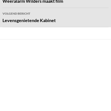
navigatie
Weeralarm Wilders maakt film
VOLGEND BERICHT
Levensgenietende Kabinet