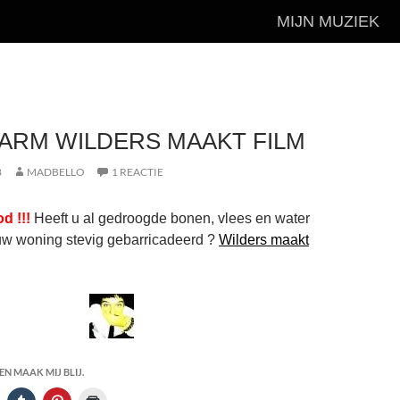
MIJN MUZIEK
ARM WILDERS MAAKT FILM
8
MADBELLO
1 REACTIE
d !!!
Heeft u al gedroogde bonen, vlees en water
uw woning stevig gebarricadeerd ?
Wilders maakt
N MAAK MIJ BLIJ.