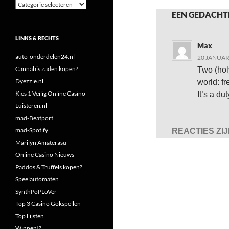
Categorieën
EEN GEDACHT
LINKS & RECHTS
Max
auto-onderdelen24.nl
20 JANUAR
Cannabis zaden kopen?
Two (holy
Dyezzie.nl
world: f
Kies 1 Veilig Online Casino
It’s a du
Luisteren.nl
mad-Beatport
mad-Spotify
REACTIES ZI
Marilyn Amaterasu
Online Casino Nieuws
Paddos & Truffels kopen?
Speelautomaten
SynthPoPLoVer
Top 3 Casino Gokspellen
Top Lijsten
Winnen!?