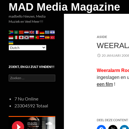
Zoeken
MAD Media Magazine
Ga
madbello Nieuws, Media
Muziek en Veel Meer!!!
naar
de
ASIDE
inhoud
WEERAL
20 JANUARI 200
ZOEKT, EN GIJ ZULT VINDEN!!!
Weeralarm Roo
Zoeken
ingeslagen en 
naar:
een film
!
7 Nu Online
23304592 Totaal
DEEL DEZE CONTENT E