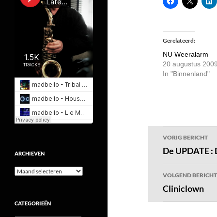
Gerelateerd
NU Weeralarm
20 augustus 200
In "Binnenland"
Bericht
VORIG BERICHT
navigatie
De UPDATE : D
ARCHIEVEN
Archieven
VOLGEND BERICHT
Cliniclown
CATEGORIEËN