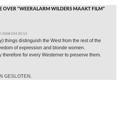
E OVER “WEERALARM WILDERS MAAKT FILM”
I 2008 OM 20:13
) things distinguish the West from the rest of the
reedom of expression and blonde women.
ty therefore for every Westerner to preserve them.
JN GESLOTEN.