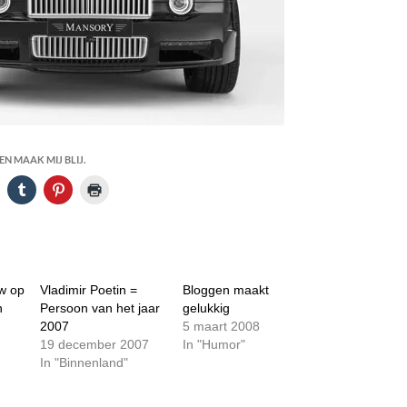
N MAAK MIJ BLIJ.
ew op
Vladimir Poetin =
Bloggen maakt
n
Persoon van het jaar
gelukkig
2007
5 maart 2008
19 december 2007
In "Humor"
In "Binnenland"