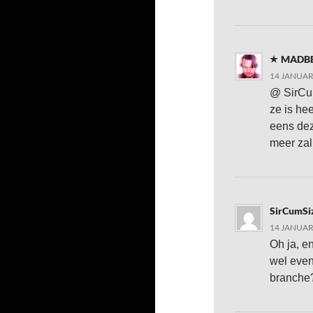
MADB
14 JANUAR
@ SirCum
ze is he
eens dez
meer zal
SirCumSi
14 JANUAR
Oh ja, e
wel even
branche