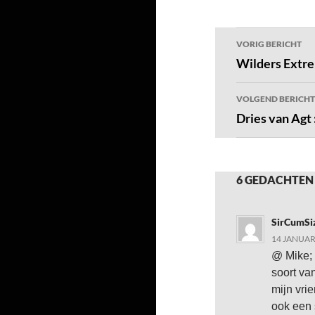
Bericht
VORIG BERICHT
navigatie
Wilders Extre
VOLGEND BERICHT
Dries van Agt 
6 GEDACHTEN 
SirCumSi
14 JANUAR
@ Mike; 
soort va
mijn vri
ook een 