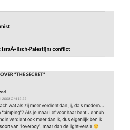
mist
: IsraÃ«lisch-Palestijns conflict
OVER “THE SECRET”
zed
I 2008 OM 15:25
ach wat als zij meer verdient dan jij, da’s modern…
n “pimping”? Als je maar lief voor haar bent…ennuh
endin verdient ook meer dan ik, dus eigenlijk ben ik
soort van “loverboy”, maar dan de light-versie