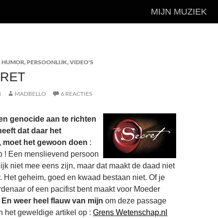
MIJN MUZIEK
,
HUMOR
,
PERSOONLIJK
,
VIDEO'S
CRET
8
MADBELLO
6 REACTIES
een genocide aan te richten
eeft dat daar het
t, moet het gewoon doen
:
ap ! Een menslievend persoon
lijk niet mee eens zijn, maar dat maakt de daad niet
er. Het geheim, goed en kwaad bestaan niet. Of je
enaar of een pacifist bent maakt voor Moeder
.
En weer heel flauw van mijn
om deze passage
n het geweldige artikel op :
Grens Wetenschap.nl