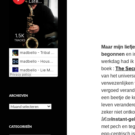
Maar mijn lief
begonnen
en i
werkdag had ik
boek :
The Sec
van het univers
verwezenlijken w
vergoed verande
ARCHIEVEN
een beetje de kri
leven verandere
Archieven
zeker niet ontk
â€œ
Instant-ge
met pech en teg
CATEGORIEËN
ego-centrisch is