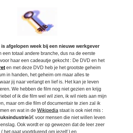
je is afgelopen week bij een nieuwe werkgever
n een totaal andere branche, dus na de eerste
 voor haar een cadeautje gekocht : De DVD en het
ret
en met deze DVD heb je het grootste geheim
um in handen, het geheim om maar alles te
aar jij naar verlangt en lief is. Het kan je leven
ren. We hebben de film nog niet gezien en krijg
ebel of ik die film wel wil zien, ik wil niets aan mijn
n, maar om die film of documentair te zien zal ik
omen en wat in de
Wikipedia
staat is ook niet mis :
luksindustrie
â€ voor mensen die niet willen leven
enslag. Ook wordt er op gewezen dat de leer zeer
 ( het gaat voortdurend om jezelf ) en