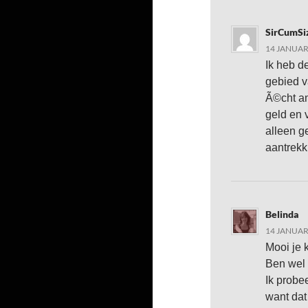
SirCumSi
14 JANUAR
Ik heb d
gebied v
Ã©cht am
geld en 
alleen g
aantrekk
Belinda
14 JANUAR
Mooi je 
Ben wel
Ik probee
want dat 