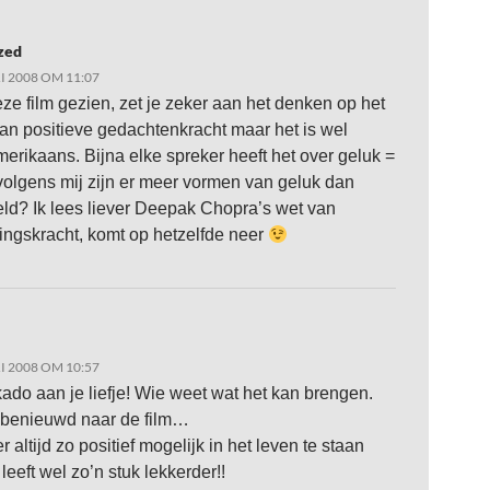
zed
I 2008 OM 11:07
eze film gezien, zet je zeker aan het denken op het
an positieve gedachtenkracht maar het is wel
erikaans. Bijna elke spreker heeft het over geluk =
volgens mij zijn er meer vormen van geluk dan
eld? Ik lees liever Deepak Chopra’s wet van
ingskracht, komt op hetzelfde neer
I 2008 OM 10:57
kado aan je liefje! Wie weet wat het kan brengen.
 benieuwd naar de film…
r altijd zo positief mogelijk in het leven te staan
leeft wel zo’n stuk lekkerder!!