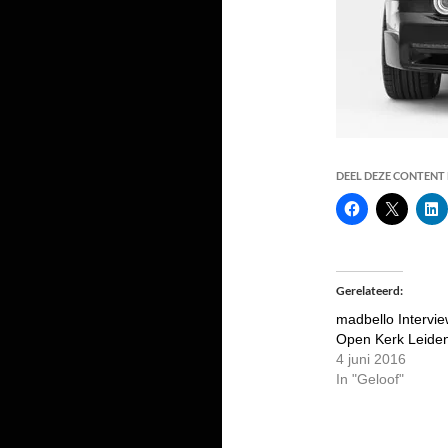
DEEL DEZE CONTENT E
Gerelateerd
madbello Intervi
Open Kerk Leide
4 juni 2016
In "Geloof"