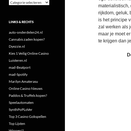
Categorieën
materialistisch
rijkdom, geluk, 
is het principe
LINKS & RECHTS
zal werken als 
auto-onderdelen24.nl
maar je moet er
Cannabis zaden kopen?
te krijgen dan j
Dyezzie.nl
Kies 1 Veilig Online Casino
D
Luisteren.nl
mad-Beatport
mad-Spotify
Marilyn Amaterasu
Online Casino Nieuws
Paddos & Truffels kopen?
Speelautomaten
SynthPoPLoVer
Top 3 Casino Gokspellen
Top Lijsten
Winnen!?