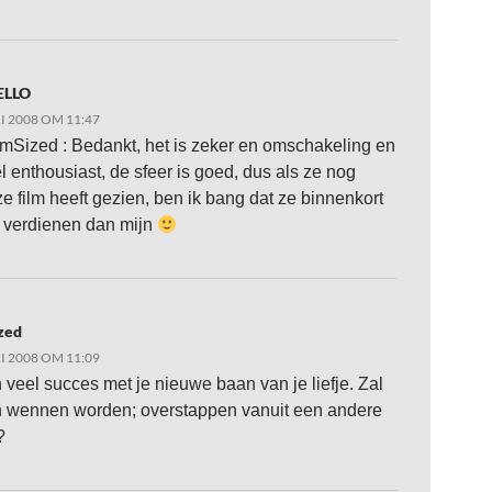
ELLO
I 2008 OM 11:47
Sized : Bedankt, het is zeker en omschakeling en
el enthousiast, de sfeer is goed, dus als ze nog
e film heeft gezien, ben ik bang dat ze binnenkort
 verdienen dan mijn
zed
I 2008 OM 11:09
n veel succes met je nieuwe baan van je liefje. Zal
 wennen worden; overstappen vanuit een andere
?