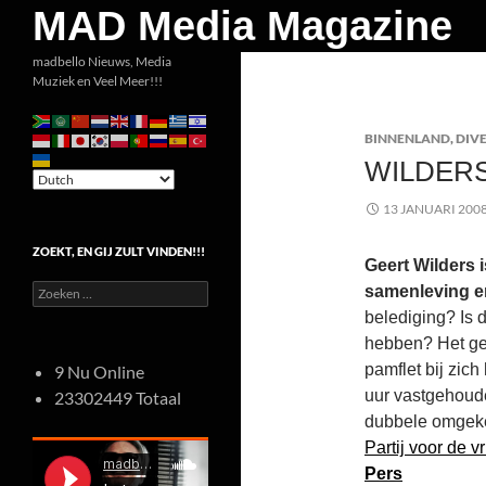
Zoeken
MAD Media Magazine
Ga
madbello Nieuws, Media
Muziek en Veel Meer!!!
naar
de
BINNENLAND
,
DIV
inhoud
WILDER
13 JANUARI 200
ZOEKT, EN GIJ ZULT VINDEN!!!
Geert Wilders 
Zoeken
samenleving e
naar:
belediging? Is 
hebben? Het gev
pamflet bij zic
9 Nu Online
uur vastgehoude
23302449 Totaal
dubbele omgekee
Partij voor de vr
Pers