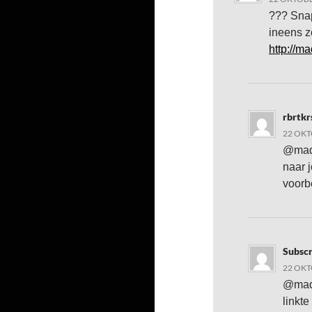
??? Snap
ineens z
http://m
rbrtk
22 OKT
@madb
naar j
voorb
Subscr
22 OKT
@madb
linkte