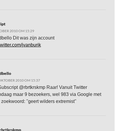
ipt
OBER 2010 OM 15:29
ello Dit was zijn account
/twitter.com/jvanburik
dbello
OKTOBER 2010 OM 15:37
ubscript @rbrtkrskmp Raar! Vanuit Twitter
ndaag maar 9 bezoekers, wel 983 via Google met
 zoekwoord: ''geert wilders extremist''
rbrtkrskmp