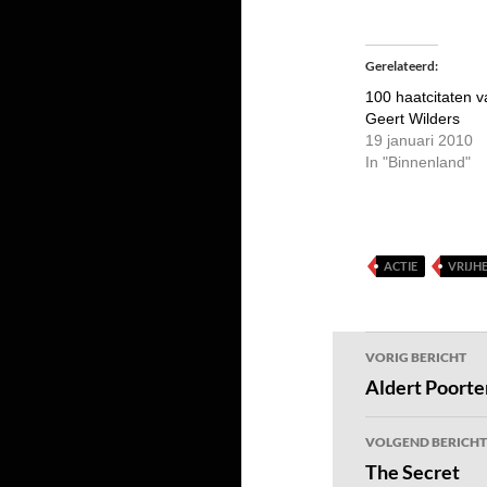
Gerelateerd
100 haatcitaten v
Geert Wilders
19 januari 2010
In "Binnenland"
ACTIE
VRIJHE
Bericht
VORIG BERICHT
navigatie
Aldert Poort
VOLGEND BERICHT
The Secret