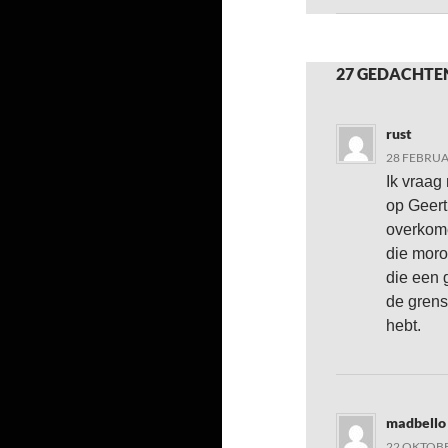
27 GEDACHTE
rust
28 FEBRUA
Ik vraag
op Geert
overkome
die mor
die een 
de grens 
hebt.
madbello
22 OKTOBE