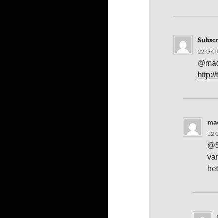
Subscr
22 OKT
@madb
http:/
ma
22 
@S
va
het