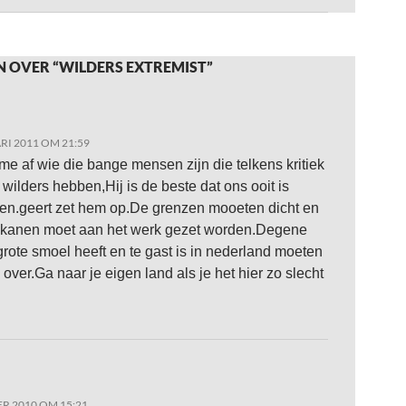
N OVER “WILDERS EXTREMIST”
RI 2011 OM 21:59
 me af wie die bange mensen zijn die telkens kritiek
 wilders hebben,Hij is de beste dat ons ooit is
n.geert zet hem op.De grenzen mooeten dicht en
okanen moet aan het werk gezet worden.Degene
grote smoel heeft en te gast is in nederland moeten
over.Ga naar je eigen land als je het hier zo slecht
R 2010 OM 15:21