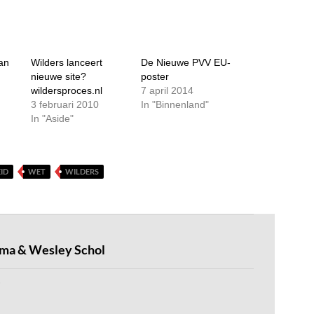
an
Wilders lanceert
De Nieuwe PVV EU-
nieuwe site?
poster
wildersproces.nl
7 april 2014
3 februari 2010
In "Binnenland"
In "Aside"
ID
WET
WILDERS
ema & Wesley Schol