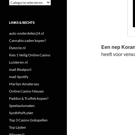
Categorieën
LINKS & RECHTS
auto-onderdelen24.nl
Cannabis zaden kopen?
Een nep Koranf
Dyezzie.nl
heeft voor verw
Kies 1 Veilig Online Casino
Luisteren.nl
mad-Beatport
mad-Spotify
Marilyn Amaterasu
Online Casino Nieuws
Paddos & Truffels kopen?
Speelautomaten
SynthPoPLoVer
Top 3 Casino Gokspellen
Top Lijsten
Winnen!?