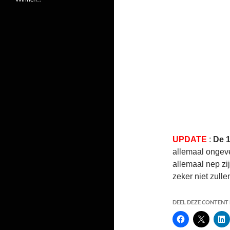
UPDATE
:
De 1
allemaal ongev
allemaal nep zi
zeker niet zull
DEEL DEZE CONTENT E