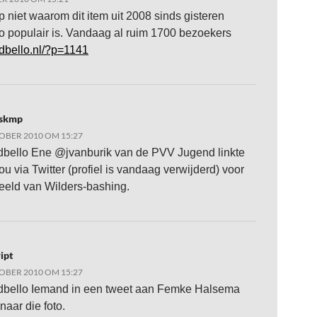
 niet waarom dit item uit 2008 sinds gisteren
o populair is. Vandaag al ruim 1700 bezoekers
adbello.nl/?p=1141
rskmp
OBER 2010 OM 15:27
ello Ene @jvanburik van de PVV Jugend linkte
ou via Twitter (profiel is vandaag verwijderd) voor
eeld van Wilders-bashing.
ipt
OBER 2010 OM 15:27
ello Iemand in een tweet aan Femke Halsema
 naar die foto.