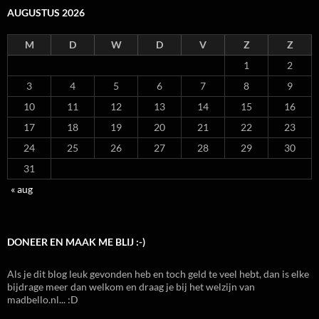
AUGUSTUS 2026
M
D
W
D
V
Z
Z
1
2
3
4
5
6
7
8
9
10
11
12
13
14
15
16
17
18
19
20
21
22
23
24
25
26
27
28
29
30
31
« aug
DONEER EN MAAK ME BLIJ :-)
Als je dit blog leuk gevonden heb en toch geld te veel hebt, dan is elke
bijdrage meer dan welkom en draag je bij het welzijn van
madbello.nl... :D