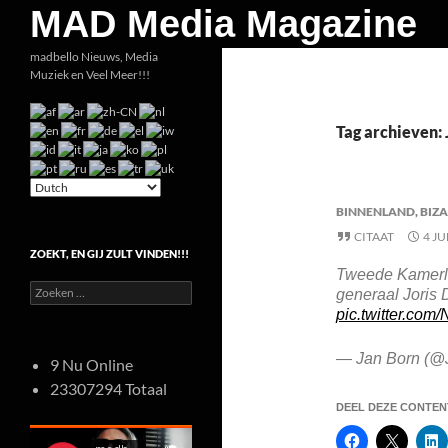
Zoeken
MAD Media Magazine
Ga
madbello Nieuws, Media
Muziek en Veel Meer!!!
naar
de
inhoud
Tag archieven: 
BINNENLAND
,
BIZ
CITAAT
4 JU
ZOEKT, EN GIJ ZULT VINDEN!!!
Tweede Kamerli
Zoeken
generaal Joris
naar:
pic.twitter.co
— Jan Born (@
9 Nu Online
23307294 Totaal
DEEL DEZE CONTENT