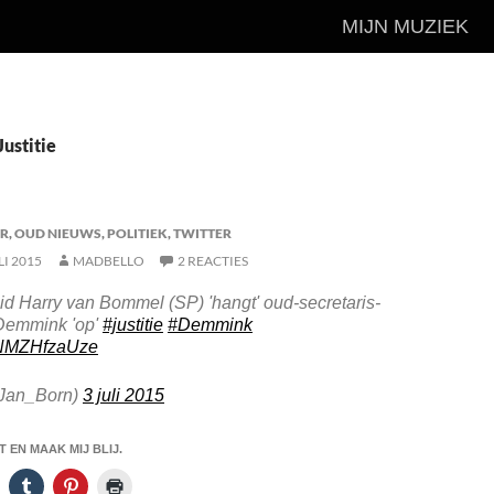
MIJN MUZIEK
Justitie
AR
,
OUD NIEUWS
,
POLITIEK
,
TWITTER
LI 2015
MADBELLO
2 REACTIES
d Harry van Bommel (SP) 'hangt' oud-secretaris-
 Demmink 'op'
#justitie
#Demmink
m/NMZHfzaUze
Jan_Born)
3 juli 2015
 EN MAAK MIJ BLIJ.