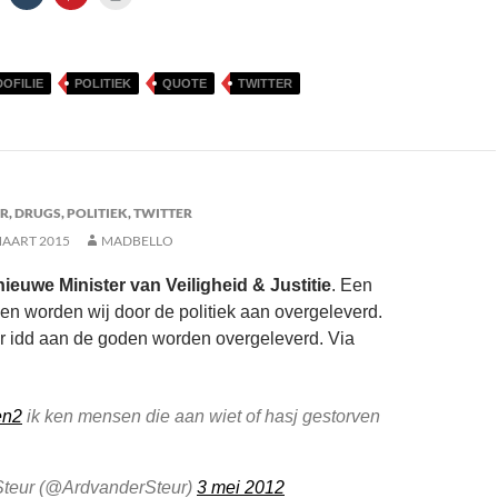
DOFILIE
POLITIEK
QUOTE
TWITTER
AR
,
DRUGS
,
POLITIEK
,
TWITTER
MAART 2015
MADBELLO
ieuwe Minister van Veiligheid & Justitie
. Een
n worden wij door de politiek aan overgeleverd.
r idd aan de goden worden overgeleverd. Via
en2
ik ken mensen die aan wiet of hasj gestorven
Steur (@ArdvanderSteur)
3 mei 2012