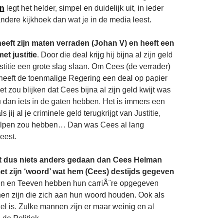
n
legt het helder, simpel en duidelijk uit, in ieder
ndere kijkhoek dan wat je in de media leest.
eft zijn maten verraden (Johan V) en heeft een
et justitie
. Door die deal krijg hij bijna al zijn geld
stitie een grote slag slaan. Om Cees (de verrader)
heeft de toenmalige Regering een deal op papier
et zou blijken dat Cees bijna al zijn geld kwijt was
dan iets in de gaten hebben. Het is immers een
 jij al je criminele geld terugkrijgt van Justitie,
holpen zou hebben… Dan was Cees al lang
eest.
ft dus niets anders gedaan dan Cees Helman
 zijn ‘woord’ wat hem (Cees) destijds gegeven
en en Teeven hebben hun carriÃ¨re opgegeven
en zijn die zich aan hun woord houden. Ook als
el is. Zulke mannen zijn er maar weinig en al