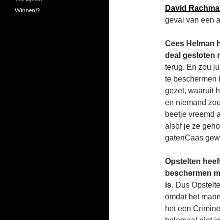
David Rachma
Winnen!?
geval van een a
Cees Helman he
deal gesloten m
terug. En zou ju
te beschermen 
gezet, waaruit h
en niemand zou 
beetje vreemd als
alsof je ze ge
gatenCaas gew
Opstelten hee
beschermen met
is
. Dus Opstelt
omdat het mann
het een Crimine