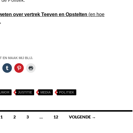
 de Politiek.
weten over vertrek Teeven en Opstelten
(en hoe
.
 Teeven en Opstelten Debacle helder uitgelegd
 EN MAAK MIJ BLIJ.
UMOR
JUSTITIE
MEDIA
POLITIEK
1
2
3
…
12
VOLGENDE →