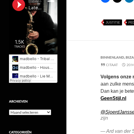
JUSTITIE
PE
BINNENLAND
,
BIZ
CITAAT
20 
Volgens onze n
aan zulke mense
Dan kan je bete
GeenStijl.nl
ARCHIEVEN
Archieven
@SjoerdJanss
zijn
— Ard van der 
CATEGORIEËN