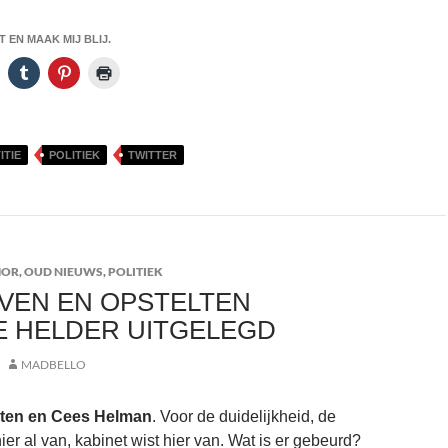
 EN MAAK MIJ BLIJ.
ITIE
POLITIEK
TWITTER
MOR
,
OUD NIEUWS
,
POLITIEK
VEN EN OPSTELTEN
E HELDER UITGELEGD
MADBELLO
lten en Cees Helman
. Voor de duidelijkheid, de
er al van, kabinet wist hier van. Wat is er gebeurd?