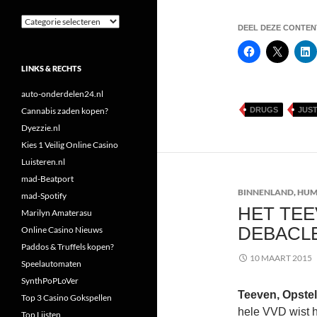
Categorieën
DEEL DEZE CONTENT
LINKS & RECHTS
auto-onderdelen24.nl
Cannabis zaden kopen?
DRUGS
JUST
Dyezzie.nl
Kies 1 Veilig Online Casino
Luisteren.nl
mad-Beatport
BINNENLAND
,
HU
mad-Spotify
HET TEE
Marilyn Amaterasu
DEBACL
Online Casino Nieuws
Paddos & Truffels kopen?
10 MAART 2015
Speelautomaten
SynthPoPLoVer
Teeven, Opste
Top 3 Casino Gokspellen
hele VVD wist hi
Top Lijsten