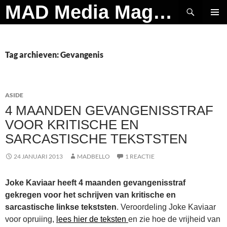
Ga
Zoeken
MAD Media Magazine
naar
PRIMAI
de
MENU
inhoud
Tag archieven: Gevangenis
ASIDE
4 MAANDEN GEVANGENISSTRAF
VOOR KRITISCHE EN
SARCASTISCHE TEKSTSTEN
24 JANUARI 2013
MADBELLO
1 REACTIE
Joke Kaviaar heeft 4 maanden gevangenisstraf
gekregen voor het schrijven van kritische en
sarcastische linkse tekststen
. Veroordeling Joke Kaviaar
voor opruiing,
lees hier de teksten
en zie hoe de vrijheid van