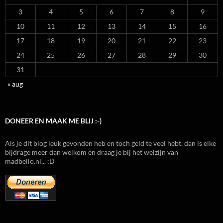
3
4
5
6
7
8
9
10
11
12
13
14
15
16
17
18
19
20
21
22
23
24
25
26
27
28
29
30
31
« aug
DONEER EN MAAK ME BLIJ :-)
Als je dit blog leuk gevonden heb en toch geld te veel hebt, dan is elke
bijdrage meer dan welkom en draag je bij het welzijn van
madbello.nl... :D