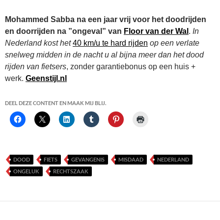
Mohammed Sabba na een jaar vrij voor het doodrijden
en doorrijden na ”ongeval” van
Floor van der Wal
.
In
Nederland kost het
40 km/u te hard rijden
op een verlate
snelweg midden in de nacht u al bijna meer dan het dood
rijden van fietsers
, zonder garantiebonus op een huis +
werk.
Geenstijl.nl
DEEL DEZE CONTENT EN MAAK MIJ BLIJ.
DOOD
FIETS
GEVANGENIS
MISDAAD
NEDERLAND
ONGELUK
RECHTSZAAK