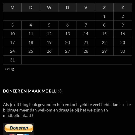
M
D
W
D
V
Z
Z
1
2
3
4
5
6
7
8
9
10
11
12
13
14
15
16
17
18
19
20
21
22
23
24
25
26
27
28
29
30
31
« aug
DONEER EN MAAK ME BLIJ :-)
Als je dit blog leuk gevonden heb en toch geld te veel hebt, dan is elke
bijdrage meer dan welkom en draag je bij het welzijn van
madbello.nl... :D