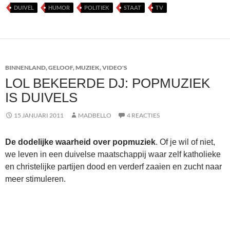
DUIVEL
HUMOR
POLITIEK
STAAT
TV
BINNENLAND
,
GELOOF
,
MUZIEK
,
VIDEO'S
LOL BEKEERDE DJ: POPMUZIEK
IS DUIVELS
15 JANUARI 2011
MADBELLO
4 REACTIES
De dodelijke waarheid over popmuziek
. Of je wil of niet,
we leven in een duivelse maatschappij waar zelf katholieke
en christelijke partijen dood en verderf zaaien en zucht naar
meer stimuleren.