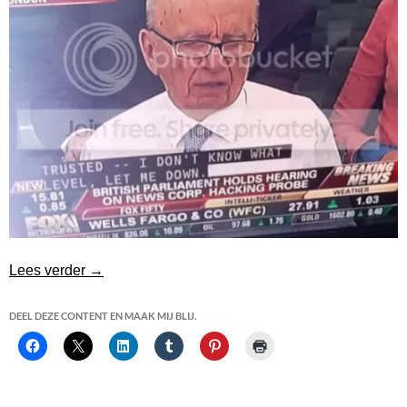
Rupert Murdoch ontmaskerd: bewijsstuk 666
Lees verder
→
DEEL DEZE CONTENT EN MAAK MIJ BLIJ.