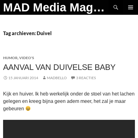
Ga
Zoeken
MAD Media Magazine
naar
PRIMAI
de
MENU
inhoud
Tag archieven: Duivel
HUMOR
,
VIDEO'S
AANVAL VAN DUIVELSE BABY
15 JANUARI 2014
MADBELLO
3 REACTIES
Kijk en huiver. Ik heb werkelijk onder de stoel van het lachen
gelegen en kreeg bijna geen adem meer, het zal je maar
gebeuren