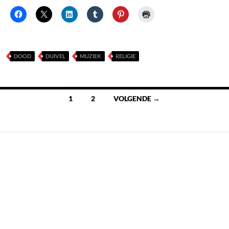
DOOD
DUIVEL
MUZIEK
RELIGIE
Berichten
1
2
VOLGENDE →
navigatie