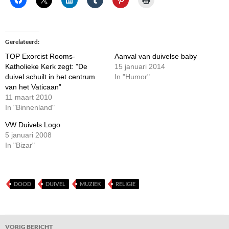
Gerelateerd
TOP Exorcist Rooms-
Aanval van duivelse baby
Katholieke Kerk zegt: ”De
15 januari 2014
duivel schuilt in het centrum
In "Humor"
van het Vaticaan”
11 maart 2010
In "Binnenland"
VW Duivels Logo
5 januari 2008
In "Bizar"
DOOD
DUIVEL
MUZIEK
RELIGIE
Bericht
VORIG BERICHT