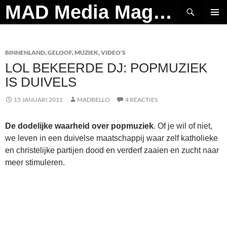
Ga
Zoeken
MAD Media Magazine
naar
PRIMAI
de
MENU
inhoud
BINNENLAND
,
GELOOF
,
MUZIEK
,
VIDEO'S
LOL BEKEERDE DJ: POPMUZIEK
IS DUIVELS
15 JANUARI 2011
MADBELLO
4 REACTIES
De dodelijke waarheid over popmuziek
. Of je wil of niet,
we leven in een duivelse maatschappij waar zelf katholieke
en christelijke partijen dood en verderf zaaien en zucht naar
meer stimuleren.