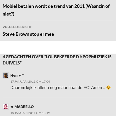
navigatie
Mobiel betalen wordt de trend van 2011 (Waanzin of
niet?)
VOLGEND BERICHT
Steve Brown stop er mee
4 GEDACHTEN OVER “LOL BEKEERDE DJ: POPMUZIEK IS
DUIVELS”
Henry ™
17 JANUARI 2011 OM 17:04
Daarom kijk ik alleen nog maar naar de EO! Amen ..
MADBELLO
15 JANUARI 2011 OM 13:19