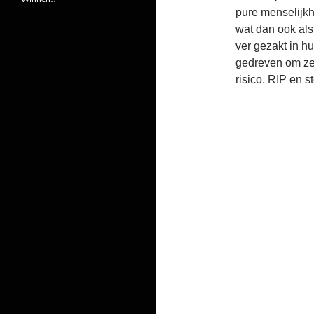
pure menselijkhe
wat dan ook als
ver gezakt in h
gedreven om ze 
risico. RIP en 