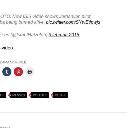
O: New ISIS video shows Jordan|ian pilot
ba being burned alive.
pic.twitter.com/SYwEtipwjs
Feed (@IsraelHatzolah)
3 februari 2015
s video
N MAAK MIJ BLIJ.
OOF
MENSEN
POLITIEK
RELIGIE