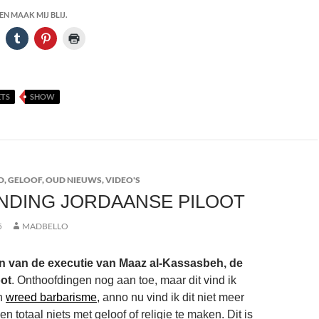
N MAAK MIJ BLIJ.
TS
SHOW
D
,
GELOOF
,
OUD NIEUWS
,
VIDEO'S
NDING JORDAANSE PILOOT
5
MADBELLO
n van de executie van Maaz al-Kassasbeh, de
ot
. Onthoofdingen nog aan toe, maar dit vind ik
n
wreed barbarisme
, anno nu vind ik dit niet meer
n totaal niets met geloof of religie te maken. Dit is