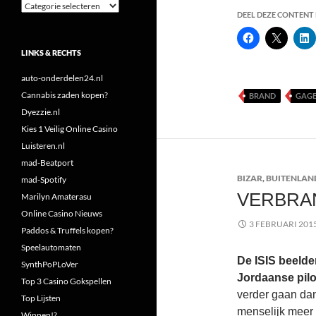
Categorieën
DEEL DEZE CONTENT E
LINKS & RECHTS
auto-onderdelen24.nl
Cannabis zaden kopen?
BRAND
GAGE
Dyezzie.nl
Kies 1 Veilig Online Casino
Luisteren.nl
mad-Beatport
BIZAR
,
BUITENLAN
mad-Spotify
VERBRA
Marilyn Amaterasu
Online Casino Nieuws
3 FEBRUARI 201
Paddos & Truffels kopen?
Speelautomaten
De ISIS beelde
SynthPoPLoVer
Jordaanse pilo
Top 3 Casino Gokspellen
verder gaan da
Top Lijsten
menselijk meer e
Winnen!?