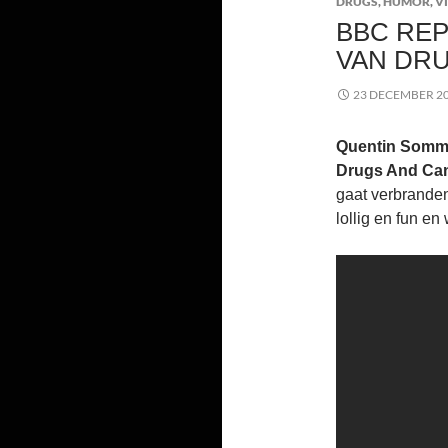
DRUGS
,
HUMOR
,
V
BBC REP
VAN DR
23 DECEMBER 2
Quentin Somme
Drugs And Can
gaat verbranden
lollig en fun e