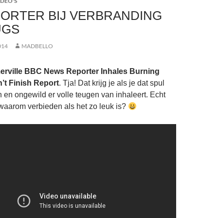
IDEO'S
ORTER BIJ VERBRANDING
UGS
014
MADBELLO
rville BBC News Reporter Inhales Burning
’t Finish Report
. Tja! Dat krijg je als je dat spul
 en ongewild er volle teugen van inhaleert. Echt
n waarom verbieden als het zo leuk is?