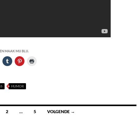
N MAAK MIJ BLIJ.
GS
HUMOR
2
…
5
VOLGENDE →