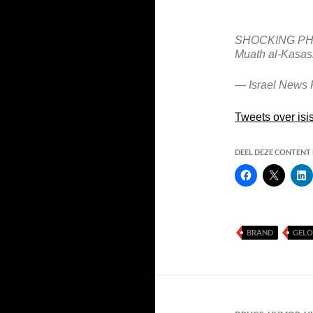
SHOCKING PHOT
Muath al-Kasas
— Israel News 
Tweets over isi
DEEL DEZE CONTENT E
BRAND
GEL