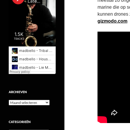
meestal zo ong
marine die op s
kunnen drones zo
gizmodo.com
ARCHIEVEN
Archieven
CATEGORIEËN