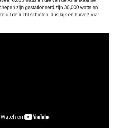
eveer 0.005 watts en die van de Amerikaanse
chepen zijn gestationeerd zijn 30,000 watts en
 uit de lucht schieten, dus kijk en huiver! Via: