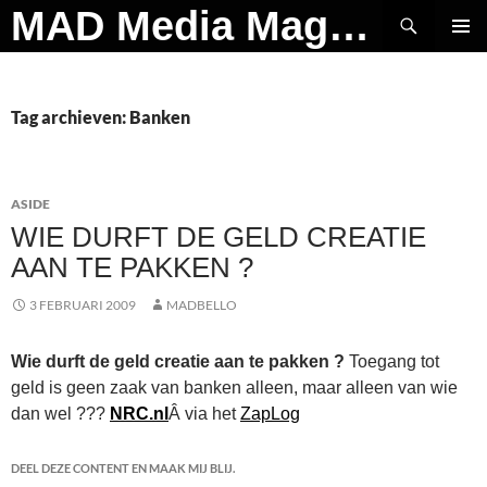
Ga
Zoeken
MAD Media Magazine
naar
PRIMAI
de
MENU
inhoud
Tag archieven: Banken
ASIDE
WIE DURFT DE GELD CREATIE
AAN TE PAKKEN ?
3 FEBRUARI 2009
MADBELLO
Wie durft de geld creatie aan te pakken ?
Toegang tot
geld is geen zaak van banken alleen, maar alleen van wie
dan wel ???
NRC.nl
Â via het
ZapLog
DEEL DEZE CONTENT EN MAAK MIJ BLIJ.