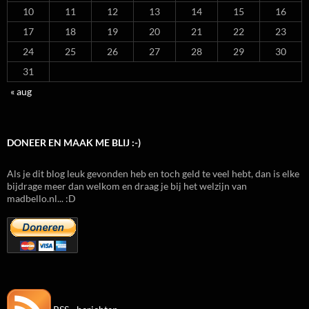
10
11
12
13
14
15
16
17
18
19
20
21
22
23
24
25
26
27
28
29
30
31
« aug
DONEER EN MAAK ME BLIJ :-)
Als je dit blog leuk gevonden heb en toch geld te veel hebt, dan is elke
bijdrage meer dan welkom en draag je bij het welzijn van
madbello.nl... :D