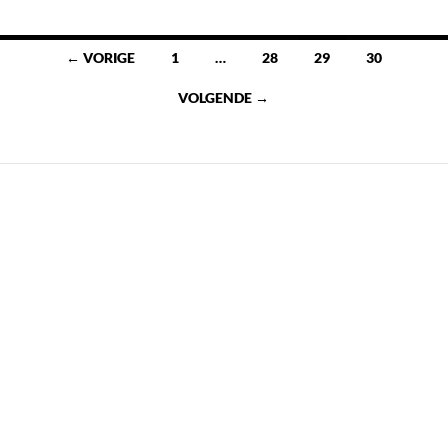
Berichten
← VORIGE
1
…
28
29
30
navigatie
VOLGENDE →