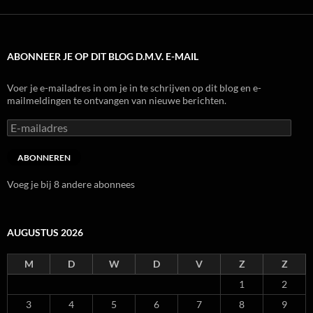
ABONNEER JE OP DIT BLOG D.M.V. E-MAIL
Voer je e-mailadres in om je in te schrijven op dit blog en e-
mailmeldingen te ontvangen van nieuwe berichten.
E-
mailadres
ABONNEREN
Voeg je bij 8 andere abonnees
AUGUSTUS 2026
M
D
W
D
V
Z
Z
1
2
3
4
5
6
7
8
9