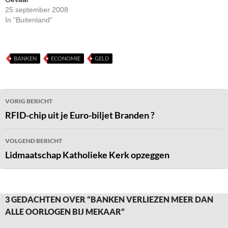
25 september 2008
In "Buitenland"
BANKEN
ECONOMIE
GELD
Bericht
VORIG BERICHT
navigatie
RFID-chip uit je Euro-biljet Branden ?
VOLGEND BERICHT
Lidmaatschap Katholieke Kerk opzeggen
3 GEDACHTEN OVER “BANKEN VERLIEZEN MEER DAN
ALLE OORLOGEN BIJ MEKAAR”