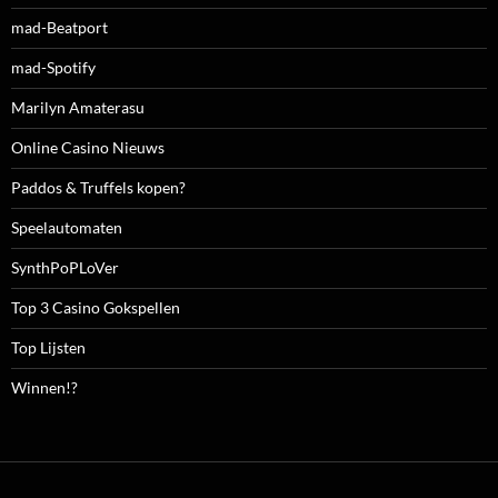
mad-Beatport
mad-Spotify
Marilyn Amaterasu
Online Casino Nieuws
Paddos & Truffels kopen?
Speelautomaten
SynthPoPLoVer
Top 3 Casino Gokspellen
Top Lijsten
Winnen!?