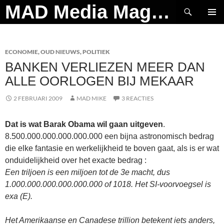
Ga
Zoeken
MAD Media Magazine
naar
PRIMAI
de
MENU
inhoud
ECONOMIE
,
OUD NIEUWS
,
POLITIEK
BANKEN VERLIEZEN MEER DAN
ALLE OORLOGEN BIJ MEKAAR
2 FEBRUARI 2009
MAD MIKE
3 REACTIES
Dat is wat Barak Obama wil gaan uitgeven
.
8.500.000.000.000.000.000 een bijna astronomisch bedrag
die elke fantasie en werkelijkheid te boven gaat, als is er wat
onduidelijkheid over het exacte bedrag :
Een triljoen is een miljoen tot de 3e macht, dus
1.000.000.000.000.000.000 of 1018. Het SI-voorvoegsel is
exa (E).
Het Amerikaanse en Canadese trillion betekent iets anders,