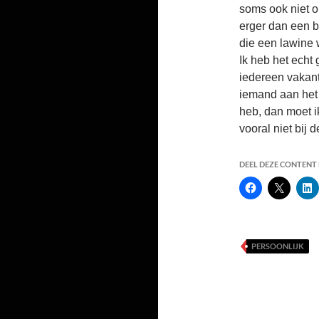
soms ook niet o
erger dan een b
die een lawine 
Ik heb het ech
iedereen vakanti
iemand aan het 
heb, dan moet i
vooral niet bij 
DEEL DEZE CONTENT E
PERSOONLIJK