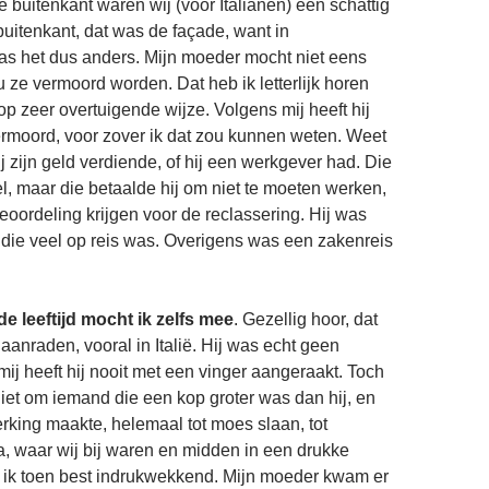
e buitenkant waren wij (voor Italianen) een schattig
buitenkant, dat was de façade, want in
as het dus anders. Mijn moeder mocht niet eens
 ze vermoord worden. Dat heb ik letterlijk horen
p zeer overtuigende wijze. Volgens mij heeft hij
rmoord, voor zover ik dat zou kunnen weten. Weet
j zijn geld verdiende, of hij een werkgever had. Die
l, maar die betaalde hij om niet te moeten werken,
oordeling krijgen voor de reclassering. Hij was
die veel op reis was. Overigens was een zakenreis
e leeftijd mocht ik zelfs mee
. Gezellig hoor, dat
aanraden, vooral in Italië. Hij was echt geen
mij heeft hij nooit met een vinger aangeraakt. Toch
iet om iemand die een kop groter was dan hij, en
king maakte, helemaal tot moes slaan, tot
a, waar wij bij waren en midden in een drukke
d ik toen best indrukwekkend. Mijn moeder kwam er