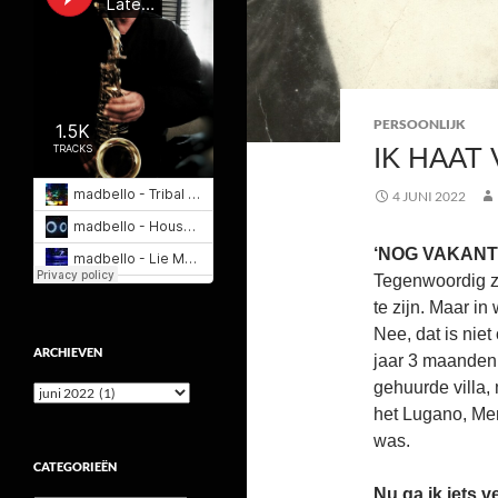
PERSOONLIJK
IK HAAT 
4 JUNI 2022
‘NOG VAKANT
Tegenwoordig ze
te zijn. Maar in
Nee, dat is nie
ARCHIEVEN
jaar 3 maanden 
gehuurde villa, 
Archieven
het Lugano, Men
was.
CATEGORIEËN
Nu ga ik iets 