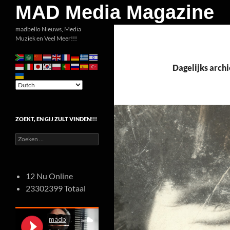
Zoeken
MAD Media Magazine
Ga
madbello Nieuws, Media
Muziek en Veel Meer!!!
naar
de
inhoud
Dagelijks archi
ZOEKT, EN GIJ ZULT VINDEN!!!
Zoeken
naar:
12 Nu Online
23302399 Totaal