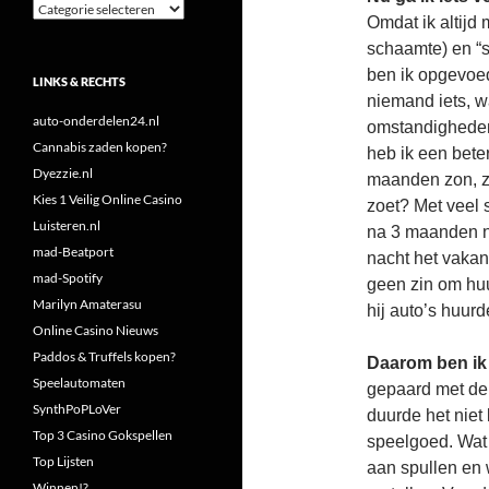
Categorieën
Omdat ik altijd
schaamte) en “st
ben ik opgevoed
LINKS & RECHTS
niemand iets, w
auto-onderdelen24.nl
omstandigheden,
Cannabis zaden kopen?
heb ik een bete
Dyezzie.nl
maanden zon, z
Kies 1 Veilig Online Casino
zoet? Met veel s
Luisteren.nl
na 3 maanden n
mad-Beatport
nacht het vakant
mad-Spotify
geen zin om huur
Marilyn Amaterasu
hij auto’s huurde
Online Casino Nieuws
Paddos & Truffels kopen?
Daarom ben ik 
Speelautomaten
gepaard met de
SynthPoPLoVer
duurde het niet
Top 3 Casino Gokspellen
speelgoed. Wat 
Top Lijsten
aan spullen en 
Winnen!?