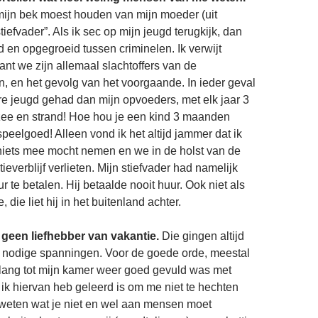
 mijn bek moest houden van mijn moeder (uit
iefvader”. Als ik sec op mijn jeugd terugkijk, dan
 en opgegroeid tussen criminelen. Ik verwijt
ant we zijn allemaal slachtoffers van de
 en het gevolg van het voorgaande. In ieder geval
re jeugd gehad dan mijn opvoeders, met elk jaar 3
ee en strand! Hoe hou je een kind 3 maanden
peelgoed! Alleen vond ik het altijd jammer dat ik
iets mee mocht nemen en we in de holst van de
ieverblijf verlieten. Mijn stiefvader had namelijk
 te betalen. Hij betaalde nooit huur. Ook niet als
, die liet hij in het buitenland achter.
geen liefhebber van vakantie.
Die gingen altijd
 nodige spanningen. Voor de goede orde, meestal
 lang tot mijn kamer weer goed gevuld was met
ik hiervan heb geleerd is om me niet te hechten
weten wat je niet en wel aan mensen moet