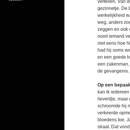
vertellen. Van d
gezinnetje. De 
werkelijkheid w
weg, anders zou
zeggen en ook o
nooit iemand ve
niet eens hoe hi
had hij soms we
en een goede be
een zakenman, 
de gevangenis.
Op een bepaald
kan ik iedereen 
lieverdje, maar 
schroomde hij n
verkeerde opmer
bloedens toe. J
straat. Dat von