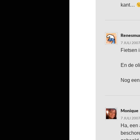
kant…
Renesmu
7 JULI 200
Fietsen i
En de ol
Nog een j
Monique
7 JULI 200
Ha, een 
beschore