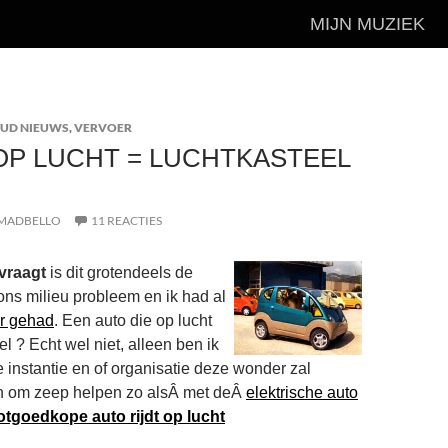
MIJN MUZIEK
UD NIEUWS
,
VERVOER
OP LUCHT = LUCHTKASTEEL
MADBELLO
11 REACTIES
 vraagt
is dit grotendeels de
ons milieu probleem en ik had al
er gehad
. Een auto die op lucht
eel ? Echt wel niet, alleen ben ik
instantie en of organisatie deze wonder zal
 om zeep helpen zo alsÂ met deÂ
elektrische auto
tgoedkope auto rijdt op lucht