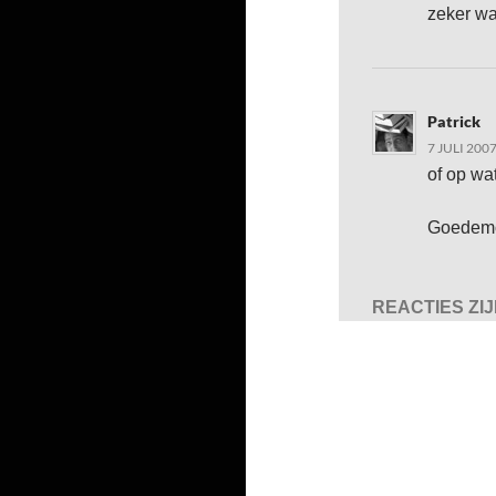
zeker wa
Patrick
7 JULI 200
of op wa
Goedem
REACTIES ZI