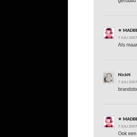
gehaald 
MADB
7 JULI 200
Als maar
NickN
7 JULI 200
brandsto
MADB
7 JULI 200
Ook een 