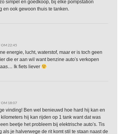
 zo simpel en goedkoop, bij elke pompstation
 en ook gewoon thuis te tanken.
7 OM 22:45
ne energie, lucht, waterstof, maar er is toch geen
ier die er aan wil want benzine auto's verkopen
laas… Ik fiets liever
7 OM 18:07
e vinding! Ben wel benieuwd hoe hard hij kan en
 kilometers hij kan rijden op 1 tank want dat was
een beetje het probleem bij elektrische auto's. Tis
ig als je halverwege de rit komt stil te staan naast de