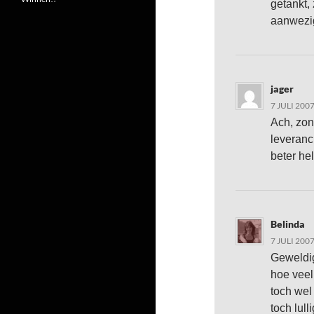
getankt,
aanwezig
jager
7 JULI 200
Ach, zon
leveranc
beter he
Belinda
7 JULI 200
Geweldig
hoe veel
toch wel 
toch lull