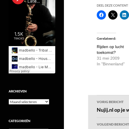
DEEL DEZE CONTENT E
Gerelateerd
Rijden op lucht
toekomst?
31 mei 2009
In "Binnenland"
ARCHIEVEN
Bericht
Archieven
VORIG BERICHT
navigatie
Nujij.nl op je 
CATEGORIEËN
VOLGEND BERICHT