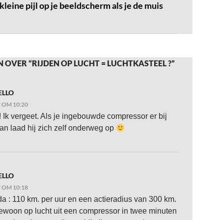
leine pijl op je beeldscherm als je de muis
 OVER “RIJDEN OP LUCHT = LUCHTKASTEEL ?”
ELLO
7 OM 10:20
! Ik vergeet. Als je ingebouwde compressor er bij
an laad hij zich zelf onderweg op
ELLO
7 OM 10:18
a : 110 km. per uur en een actieradius van 300 km.
ewoon op lucht uit een compressor in twee minuten