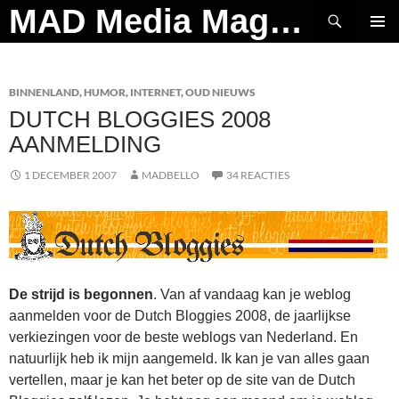
Ga
Zoeken
MAD Media Magazine
naar
PRIMAI
de
MENU
inhoud
BINNENLAND
,
HUMOR
,
INTERNET
,
OUD NIEUWS
DUTCH BLOGGIES 2008
AANMELDING
1 DECEMBER 2007
MADBELLO
34 REACTIES
De strijd is begonnen
. Van af vandaag kan je weblog
aanmelden voor de Dutch Bloggies 2008, de jaarlijkse
verkiezingen voor de beste weblogs van Nederland. En
natuurlijk heb ik mijn aangemeld. Ik kan je van alles gaan
vertellen, maar je kan het beter op de site van de Dutch