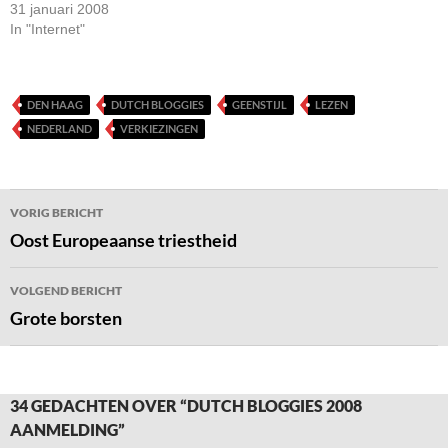
31 januari 2008
In "Internet"
DEN HAAG
DUTCH BLOGGIES
GEENSTIJL
LEZEN
NEDERLAND
VERKIEZINGEN
Bericht
VORIG BERICHT
navigatie
Oost Europeaanse triestheid
VOLGEND BERICHT
Grote borsten
34 GEDACHTEN OVER “DUTCH BLOGGIES 2008
AANMELDING”