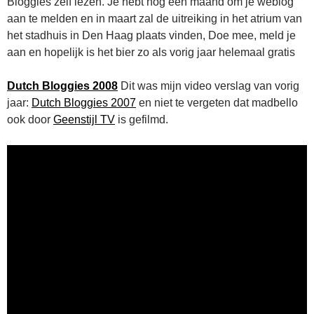
Bloggies zelf lezen. Je hebt nog een maand om je weblog
aan te melden en in maart zal de uitreiking in het atrium van
het stadhuis in Den Haag plaats vinden, Doe mee, meld je
aan en hopelijk is het bier zo als vorig jaar helemaal gratis
Dutch Bloggies 2008
Dit was mijn video verslag van vorig
jaar:
Dutch Bloggies 2007
en niet te vergeten dat madbello
ook door
Geenstijl TV
is gefilmd.