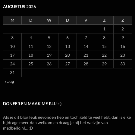
AUGUSTUS 2026
M
D
W
D
V
Z
Z
1
2
3
4
5
6
7
8
9
10
11
12
13
14
15
16
17
18
19
20
21
22
23
24
25
26
27
28
29
30
31
« aug
DONEER EN MAAK ME BLIJ :-)
Als je dit blog leuk gevonden heb en toch geld te veel hebt, dan is elke
bijdrage meer dan welkom en draag je bij het welzijn van
madbello.nl... :D