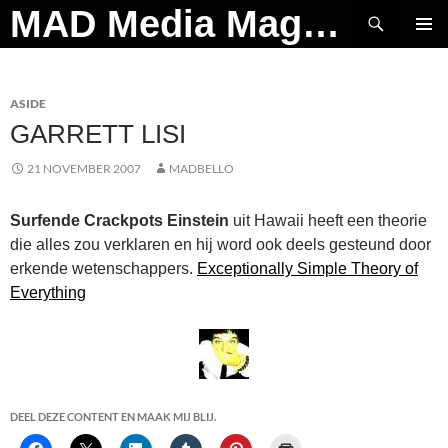
Ga
Zoeken
MAD Media Magazine
naar
PRIMAI
de
MENU
inhoud
ASIDE
GARRETT LISI
21 NOVEMBER 2007
MADBELLO
Surfende Crackpots Einstein
uit Hawaii heeft een theorie
die alles zou verklaren en hij word ook deels gesteund door
erkende wetenschappers.
Exceptionally Simple Theory of
Everything
DEEL DEZE CONTENT EN MAAK MIJ BLIJ.