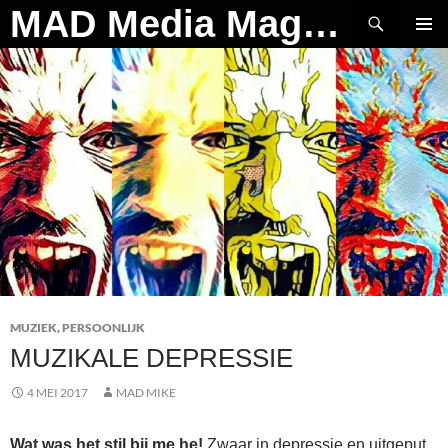
Ga
Zoeken
MAD Media Magazine
naar
PRIMAI
de
MENU
inhoud
MUZIEK
,
PERSOONLIJK
MUZIKALE DEPRESSIE
4 MEI 2017
MAD MIKE
Wat was het stil bij me he!
Zwaar in depressie en uitgeput