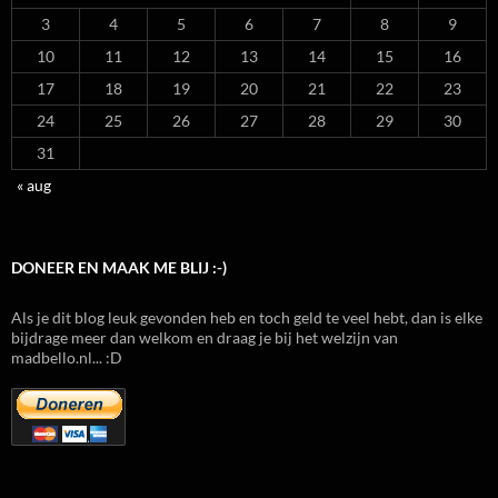
3
4
5
6
7
8
9
10
11
12
13
14
15
16
17
18
19
20
21
22
23
24
25
26
27
28
29
30
31
« aug
DONEER EN MAAK ME BLIJ :-)
Als je dit blog leuk gevonden heb en toch geld te veel hebt, dan is elke
bijdrage meer dan welkom en draag je bij het welzijn van
madbello.nl... :D