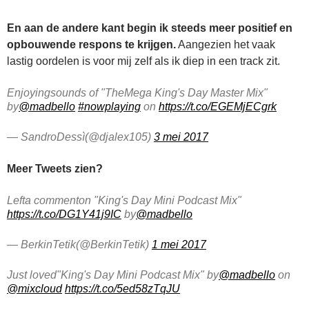
En aan de andere kant begin ik steeds meer positief en
opbouwende respons te krijgen.
Aangezien het vaak
lastig oordelen is voor mij zelf als ik diep in een track zit.
Enjoyingsounds of "TheMega King's Day Master Mix"
by
@madbello
#nowplaying
on
https://t.co/EGEMjECgrk
— SandroDessì(@djalex105)
3 mei 2017
Meer Tweets zien?
Lefta commenton "King's Day Mini Podcast Mix"
https://t.co/DG1Y41j9IC
by
@madbello
— BerkinTetik(@BerkinTetik)
1 mei 2017
Just loved"King's Day Mini Podcast Mix" by
@madbello
on
@mixcloud
https://t.co/5ed58zTqJU