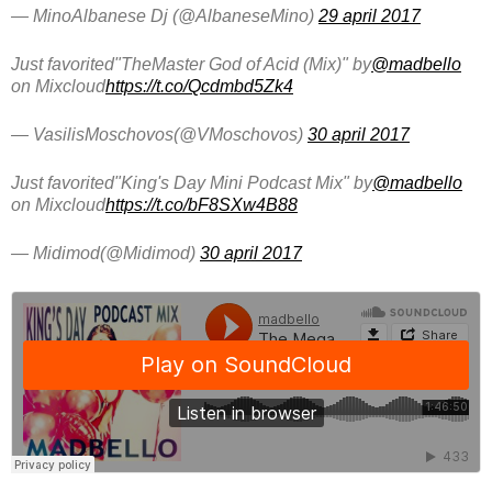
— MinoAlbanese Dj (@AlbaneseMino)
29 april 2017
Just favorited"TheMaster God of Acid (Mix)" by
@madbello
on Mixcloud
https://t.co/Qcdmbd5Zk4
— VasilisMoschovos(@VMoschovos)
30 april 2017
Just favorited"King's Day Mini Podcast Mix" by
@madbello
on Mixcloud
https://t.co/bF8SXw4B88
— Midimod(@Midimod)
30 april 2017