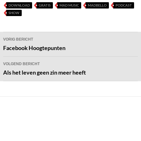
DOWNLOAD
GRATIS
MAD MUSIC
MADBELLO
PODCAST
SHOW
Bericht
VORIG BERICHT
navigatie
Facebook Hoogtepunten
VOLGEND BERICHT
Als het leven geen zin meer heeft