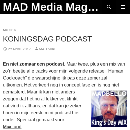
Ga
Zoeken
MAD Media Magazine
naar
PRIMAI
de
MENU
inhoud
MUZIEK
KONINGSDAG PODCAST
29 APRIL 2017
MAD MIKE
En niet zomaar een podcast.
Maar twee, plus een mix van
zo’n beetje alle tracks voor mijn volgende release: “Human
Cockroach” die waarschijnelijk pas deze zomer zal
uitkomen. Het verkeert nog in concept fase en is no
g niet
gemasterd. Maar ik kan niet anders
zeggen dat het nu al lekker vet klinkt,
dat vind ik althans, en dat kan je zeker
horen in mijn eerste mini podcast hier
onder. Speciaal gemaakt voor
Mixcloud
.