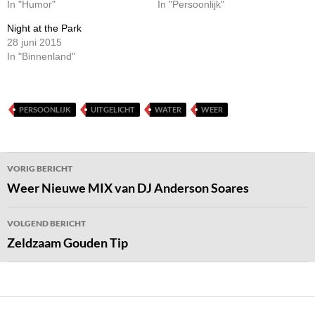
In "Humor"
In "Persoonlijk"
Night at the Park
28 juni 2015
In "Binnenland"
PERSOONLIJK
UITGELICHT
WATER
WEER
Bericht
VORIG BERICHT
navigatie
Weer Nieuwe MIX van DJ Anderson Soares
VOLGEND BERICHT
Zeldzaam Gouden Tip