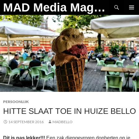
Ga
Zoeken
MAD Media Magazine
naar
PRIMAI
de
MENU
inhoud
PERSOONLIJK
HITTE SLAAT TOE IN HUIZE BELLO
14 SEPTEMBER 2016
MADBELLO
Dit is pas lekker!!!
Een zak diepgevroren dopherten op je