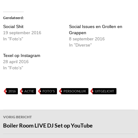
Gerelateerd
Social Shit
Social Issues en Grollen en
19 september 2016
Grappen
In "Foto's"
8 september 2016
In "Diverse"
Texel op Instagram
28 april 2016
In "Foto's"
2016
ACTIE
FOTO'S
PERSOONLIJK
UITGELICHT
Bericht
VORIG BERICHT
navigatie
Boiler Room LIVE DJ Set op YouTube