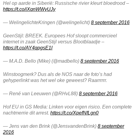
Hel op aarde in Siberië: Russische rivier kleurt bloedrood –
https://t.co/iXqnWWyUJy
— WelingelichteKringen (@welingelicht)
8 september 2016
GeenStijl: BREEK. Europees Hof sloopt commercieel
internet in zaak GeenStijl versus Blootblaadje –
https://t.co/AY4qpgsE1I
— M.A.D. Bello (Mike) (@madbello)
8 september 2016
Winstoogmerk? Dus als de NOS naar de foto’s had
gehyperlinkt was het wel oke geweest? Raarrrrrr.
— René van Leeuwen (@RHvL88)
8 september 2016
Hof EU in GS Media: Linken voor eigen risico. Een complete
nachtmerrie dit arrest.
https://t.co/XpefNfLgn0
— Jens van den Brink (@JensvandenBrink)
8 september
2016