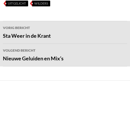
UITGELICHT
WILDERS
Bericht
VORIG BERICHT
navigatie
Sta Weer in de Krant
VOLGEND BERICHT
Nieuwe Geluiden en Mix’s