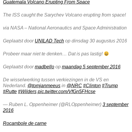
Guatemala Volcano Erupting From Space
The ISS caught the Sarychev Volcano erupting from space!
via NASA – National Aeronautics and Space Administration
Geplaatst door
UNILAD Tech
op dinsdag 30 augustus 2016
Probeer maar niet te denken… Dat is pas lastig!
Geplaatst door
madbello
op
maandag 5 september 2016
De wisselwerking tussen verkiezingen in de VS en
Nederland.
@tomjanmeeus
in
@NRC
#Clinton
#Trump
#Rutte
#Wilders
pic.twitter.com/VfGn5FHcse
— Ruben L. Oppenheimer (@RLOppenheimer)
3 september
2016
Rocambole de carne