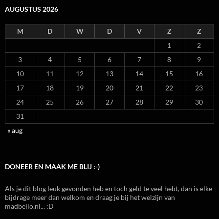
AUGUSTUS 2026
M
D
W
D
V
Z
Z
1
2
3
4
5
6
7
8
9
10
11
12
13
14
15
16
17
18
19
20
21
22
23
24
25
26
27
28
29
30
31
« aug
DONEER EN MAAK ME BLIJ :-)
Als je dit blog leuk gevonden heb en toch geld te veel hebt, dan is elke
bijdrage meer dan welkom en draag je bij het welzijn van
madbello.nl... :D