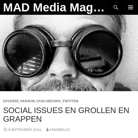
Ga
Zoeken
MAD Media Magazine
naar
PRIMAI
de
MENU
inhoud
DIVERSE
,
HUMOR
,
OUD NIEUWS
,
TWITTER
SOCIAL ISSUES EN GROLLEN EN
GRAPPEN
8 SEPTEMBER 2016
MADBELLO