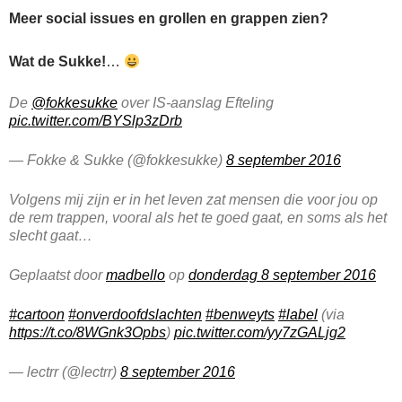
Meer social issues en grollen en grappen zien?
Wat de Sukke!
…
De
@fokkesukke
over IS-aanslag Efteling
pic.twitter.com/BYSlp3zDrb
— Fokke & Sukke (@fokkesukke)
8 september 2016
Volgens mij zijn er in het leven zat mensen die voor jou op
de rem trappen, vooral als het te goed gaat, en soms als het
slecht gaat…
Geplaatst door
madbello
op
donderdag 8 september 2016
#cartoon
#onverdoofdslachten
#benweyts
#label
(via
https://t.co/8WGnk3Opbs
)
pic.twitter.com/yy7zGALjg2
— lectrr (@lectrr)
8 september 2016