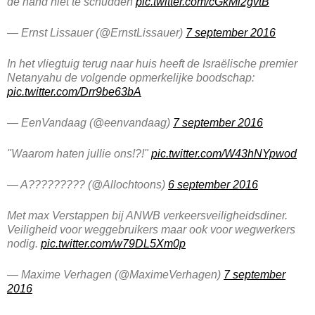
de hand niet te schudden
pic.twitter.com/cGkMl2gvtB
— Ernst Lissauer (@ErnstLissauer)
7 september 2016
In het vliegtuig terug naar huis heeft de Israëlische premier
Netanyahu de volgende opmerkelijke boodschap:
pic.twitter.com/Drr9be63bA
— EenVandaag (@eenvandaag)
7 september 2016
"Waarom haten jullie ons!?!"
pic.twitter.com/W43hNYpwod
— A????????? (@Allochtoons)
6 september 2016
Met max Verstappen bij ANWB verkeersveiligheidsdiner.
Veiligheid voor weggebruikers maar ook voor wegwerkers
nodig.
pic.twitter.com/w79DL5Xm0p
— Maxime Verhagen (@MaximeVerhagen)
7 september
2016