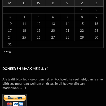
M
D
W
D
V
Z
Z
1
2
3
4
5
6
7
8
9
10
11
12
13
14
15
16
17
18
19
20
21
22
23
24
25
26
27
28
29
30
31
« aug
DONEER EN MAAK ME BLIJ :-)
Als je dit blog leuk gevonden heb en toch geld te veel hebt, dan is elke
bijdrage meer dan welkom en draag je bij het welzijn van
madbello.nl... :D