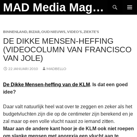
Ga
Zoeken
MAD Media Magazine
naar
PRIMAI
de
MENU
inhoud
BINNENLAND
,
BIZAR
,
OUD NIEUWS
,
VIDEO'S
,
ZIEKTE'S
DE DIKKE MENSEN-HEFFING
(VIDEOCOLUMN VAN FRANCISCO
VAN JOLE)
22 JANUARI 2010
MADBELLO
De Dikke Mensen-heffing van de KLM
. Is dat een goed
idee?
Daar valt natuurlijk heel wat over te zeggen en zeker als het
budgetvluchten zijn die op de centimeter zijn berekend en je
zal maar op een volle vlucht naast zo iemand zitten.
Maar aan de andere kant hoor je de KLM ook niet roepen
om slanke mensen met anorexia een vlucht aan te