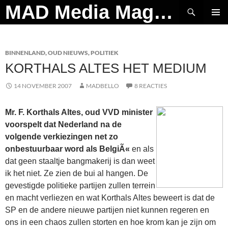
Ga
Zoeken
MAD Media Magazine
naar
PRIMAI
de
MENU
inhoud
BINNENLAND
,
OUD NIEUWS
,
POLITIEK
KORTHALS ALTES HET MEDIUM
14 NOVEMBER 2007
MADBELLO
8 REACTIES
Mr. F. Korthals Altes, oud VVD minister
voorspelt dat Nederland na de
volgende verkiezingen net zo
onbestuurbaar word als BelgiÃ«
en als
dat geen staaltje bangmakerij is dan weet
ik het niet. Ze zien de bui al hangen. De
gevestigde politieke partijen zullen terrein
en macht verliezen en wat Korthals Altes beweert is dat de
SP en de andere nieuwe partijen niet kunnen regeren en
ons in een chaos zullen storten en hoe krom kan je zijn om