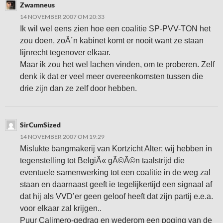
Zwamneus
14 NOVEMBER 2007 OM 20:33
Ik wil wel eens zien hoe een coalitie SP-PVV-TON het
zou doen, zoÂ´n kabinet komt er nooit want ze staan
lijnrecht tegenover elkaar.
Maar ik zou het wel lachen vinden, om te proberen. Zelf
denk ik dat er veel meer overeenkomsten tussen die
drie zijn dan ze zelf door hebben.
SirCumSized
14 NOVEMBER 2007 OM 19:29
Mislukte bangmakerij van Kortzicht Alter; wij hebben in
tegenstelling tot BelgiÃ« gÃ©Ã©n taalstrijd die
eventuele samenwerking tot een coalitie in de weg zal
staan en daarnaast geeft ie tegelijkertijd een signaal af
dat hij als VVD’er geen geloof heeft dat zijn partij e.e.a.
voor elkaar zal krijgen..
Puur Calimero-gedrag en wederom een poging van de