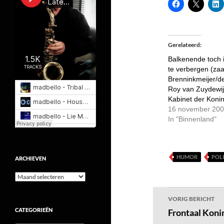
Gerelateerd
Balkenende toch 
te verbergen (za
Brenninkmeijer/d
Roy van Zuydewij
Kabinet der Konin
16 november 20
In "Binnenland"
HUMOR
POLI
ARCHIEVEN
Archieven
Bericht
VORIG BERICHT
navigatie
CATEGORIEËN
Frontaal Konin