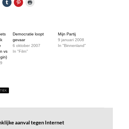
iets
Democratie loopt
Mijn Partij
ak
gevaar
9 januari 2008
e
6 oktober 2007
In "Binnenland"
n vs
In "Film"
gin)
09
TIEK
klijke aanval tegen Internet