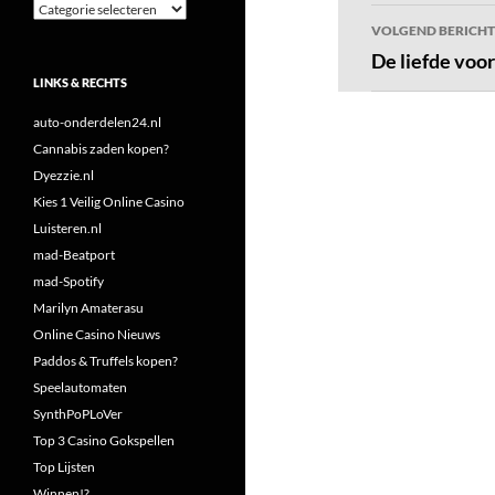
Categorieën
VOLGEND BERICHT
De liefde voo
LINKS & RECHTS
auto-onderdelen24.nl
Cannabis zaden kopen?
Dyezzie.nl
Kies 1 Veilig Online Casino
Luisteren.nl
mad-Beatport
mad-Spotify
Marilyn Amaterasu
Online Casino Nieuws
Paddos & Truffels kopen?
Speelautomaten
SynthPoPLoVer
Top 3 Casino Gokspellen
Top Lijsten
Winnen!?