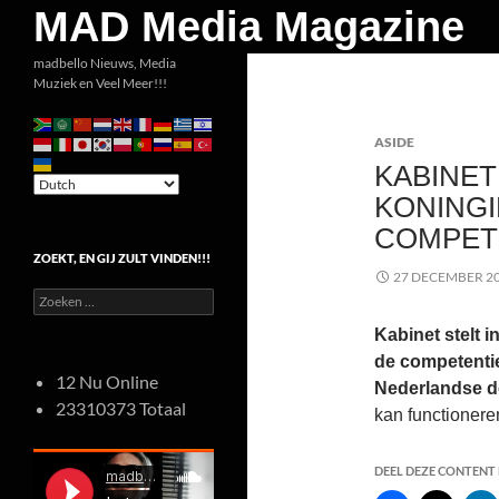
Zoeken
MAD Media Magazine
Ga
madbello Nieuws, Media
Muziek en Veel Meer!!!
naar
de
ASIDE
inhoud
KABINET
KONING
COMPET
ZOEKT, EN GIJ ZULT VINDEN!!!
27 DECEMBER 2
Zoeken
naar:
Kabinet stelt 
de competentie
12 Nu Online
Nederlandse d
23310373 Totaal
kan functionere
DEEL DEZE CONTENT E