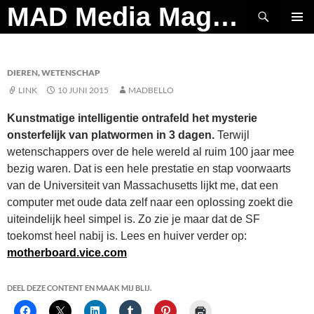
Ga
Zoeken
MAD Media Magazine
naar
PRIMAI
de
MENU
inhoud
DIEREN
,
WETENSCHAP
LINK
10 JUNI 2015
MADBELLO
Kunstmatige intelligentie ontrafeld het mysterie
onsterfelijk van platwormen in 3 dagen.
Terwijl
wetenschappers over de hele wereld al ruim 100 jaar mee
bezig waren. Dat is een hele prestatie en stap voorwaarts
van de Universiteit van Massachusetts lijkt me, dat een
computer met oude data zelf naar een oplossing zoekt die
uiteindelijk heel simpel is. Zo zie je maar dat de SF
toekomst heel nabij is. Lees en huiver verder op:
motherboard.vice.com
DEEL DEZE CONTENT EN MAAK MIJ BLIJ.