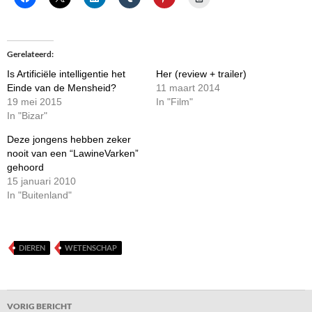
Gerelateerd
Is Artificiële intelligentie het
Her (review + trailer)
Einde van de Mensheid?
11 maart 2014
19 mei 2015
In "Film"
In "Bizar"
Deze jongens hebben zeker
nooit van een “LawineVarken”
gehoord
15 januari 2010
In "Buitenland"
DIEREN
WETENSCHAP
Bericht
VORIG BERICHT