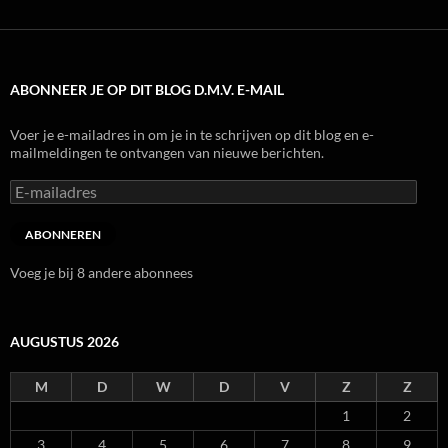
ABONNEER JE OP DIT BLOG D.M.V. E-MAIL
Voer je e-mailadres in om je in te schrijven op dit blog en e-
mailmeldingen te ontvangen van nieuwe berichten.
E-
mailadres
ABONNEREN
Voeg je bij 8 andere abonnees
AUGUSTUS 2026
M
D
W
D
V
Z
Z
1
2
3
4
5
6
7
8
9