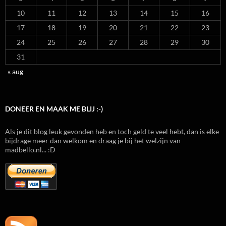
10
11
12
13
14
15
16
17
18
19
20
21
22
23
24
25
26
27
28
29
30
31
« aug
DONEER EN MAAK ME BLIJ :-)
Als je dit blog leuk gevonden heb en toch geld te veel hebt, dan is elke
bijdrage meer dan welkom en draag je bij het welzijn van
madbello.nl... :D