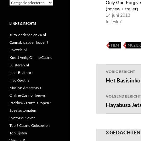
Categorieën
Only God Forgive
(review + trailer)
14 juni 2013
In "Film"
LINKS & RECHTS
auto-onderdelen24.nl
Cannabis zaden kopen?
FILM
MUZIEK
Dyezzie.nl
Kies 1 Veilig Online Casino
Luisteren.nl
Bericht
VORIG BERICHT
mad-Beatport
navigatie
Het Basisink
mad-Spotify
Marilyn Amaterasu
Online Casino Nieuws
VOLGEND BERICHT
Paddos & Truffels kopen?
Hayabusa Jet
Speelautomaten
SynthPoPLoVer
Top 3 Casino Gokspellen
3 GEDACHTEN 
Top Lijsten
Winnen!?