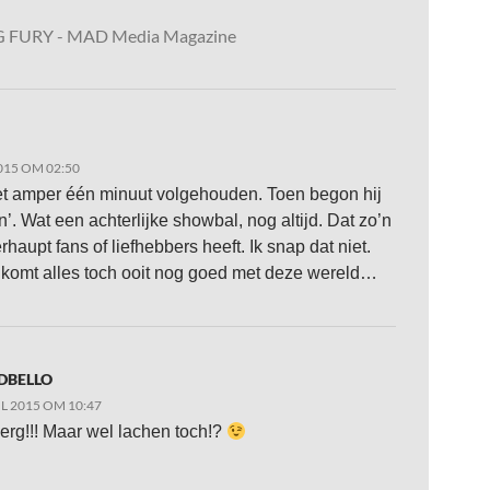
 FURY - MAD Media Magazine
015 OM 02:50
et amper één minuut volgehouden. Toen begon hij
n’. Wat een achterlijke showbal, nog altijd. Dat zo’n
haupt fans of liefhebbers heeft. Ik snap dat niet.
 komt alles toch ooit nog goed met deze wereld…
DBELLO
IL 2015 OM 10:47
 erg!!! Maar wel lachen toch!?