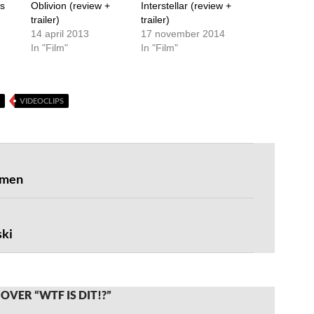
s
Oblivion (review +
Interstellar (review +
trailer)
trailer)
14 april 2013
17 november 2014
In "Film"
In "Film"
VIDEOCLIPS
omen
ski
OVER “WTF IS DIT!?”