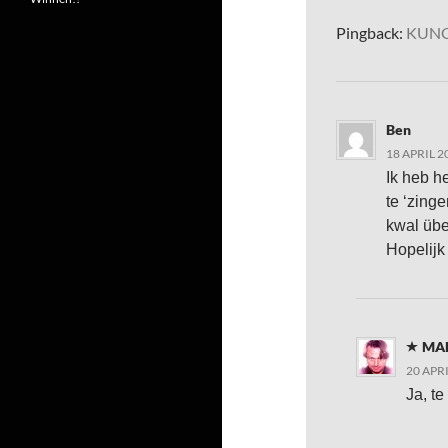
Pingback:
KUNG
Ben
18 APRIL 2
Ik heb h
te ‘zinge
kwal über
Hopelijk
MA
20 APR
Ja, te