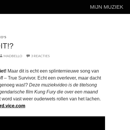
MIJN MUZIEK
EO'S
IT!?
MADBELLO
3 REACTIES
iet!
Maar dit is echt een splinternieuwe song van
f – True Survivor. Echt een overlever, maar dacht
rg genoeg was!?
Deze muziekvideo is de titelsong
egendarische film Kung Fury die over een maand
t word vast weer ouderwets rollen van het lachen.
rd.vice.com