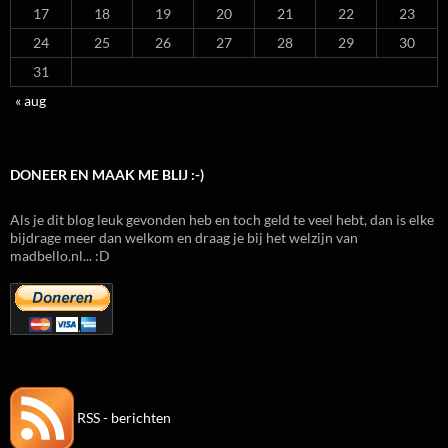
17
18
19
20
21
22
23
24
25
26
27
28
29
30
31
« aug
DONEER EN MAAK ME BLIJ :-)
Als je dit blog leuk gevonden heb en toch geld te veel hebt, dan is elke
bijdrage meer dan welkom en draag je bij het welzijn van
madbello.nl... :D
RSS - berichten