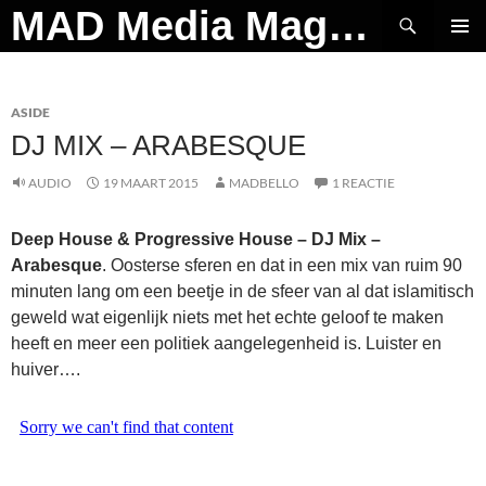
Ga
Zoeken
MAD Media Magazine
naar
PRIMAI
de
MENU
inhoud
ASIDE
DJ MIX – ARABESQUE
AUDIO
19 MAART 2015
MADBELLO
1 REACTIE
Deep House & Progressive House – DJ Mix –
Arabesque
. Oosterse sferen en dat in een mix van ruim 90
minuten lang om een beetje in de sfeer van al dat islamitisch
geweld wat eigenlijk niets met het echte geloof te maken
heeft en meer een politiek aangelegenheid is. Luister en
huiver….