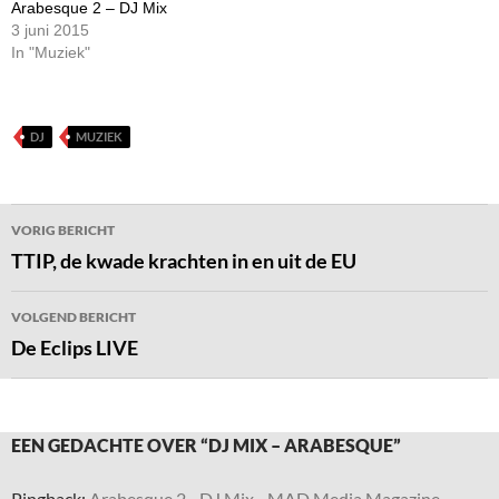
Arabesque 2 – DJ Mix
3 juni 2015
In "Muziek"
DJ
MUZIEK
Bericht
VORIG BERICHT
navigatie
TTIP, de kwade krachten in en uit de EU
VOLGEND BERICHT
De Eclips LIVE
EEN GEDACHTE OVER “DJ MIX – ARABESQUE”
Pingback:
Arabesque 2 - DJ Mix - MAD Media Magazine