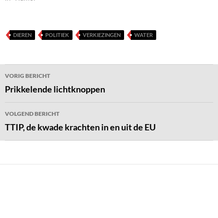
DIEREN
POLITIEK
VERKIEZINGEN
WATER
Bericht
VORIG BERICHT
navigatie
Prikkelende lichtknoppen
VOLGEND BERICHT
TTIP, de kwade krachten in en uit de EU