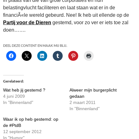
in plaats van die van grote corporaties en hun
belastingvlucht faciliteren en laat staan wat er in de
financiÃ«le wereld gebeurd. Nee! Ik heb uit ellende op de
Partij voor de Dieren
gestemd, voor zo ver er iets toe zal
doen…….
DEEL DEZE CONTENT EN MAAK MIJ BLIJ.
Gerelateerd
Wat heb jij gestemd ?
Alweer mijn burgerplicht
4 juni 2009
gedaan
In "Binnenland"
2 maart 2011
In "Binnenland"
Waar ik op heb gestemd: op
de #PtdB
12 september 2012
In "Humor"