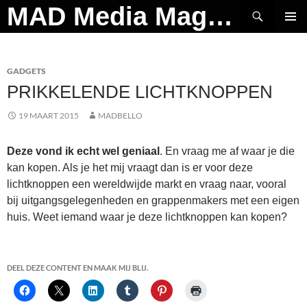
Ga
Zoeken
MAD Media Magazine
naar
PRIMAI
de
MENU
inhoud
GADGETS
PRIKKELENDE LICHTKNOPPEN
19 MAART 2015
MADBELLO
Deze vond ik echt wel geniaal
. En vraag me af waar je die
kan kopen. Als je het mij vraagt dan is er voor deze
lichtknoppen een wereldwijde markt en vraag naar, vooral
bij uitgangsgelegenheden en grappenmakers met een eigen
huis. Weet iemand waar je deze lichtknoppen kan kopen?
DEEL DEZE CONTENT EN MAAK MIJ BLIJ.