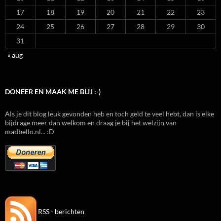
17
18
19
20
21
22
23
24
25
26
27
28
29
30
31
« aug
DONEER EN MAAK ME BLIJ :-)
Als je dit blog leuk gevonden heb en toch geld te veel hebt, dan is elke
bijdrage meer dan welkom en draag je bij het welzijn van
madbello.nl... :D
RSS - berichten