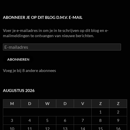
ABONNEER JE OP DIT BLOG D.M.V. E-MAIL
Voer je e-mailadres in om je in te schrijven op dit blog en e-
mailmeldingen te ontvangen van nieuwe berichten.
E-
mailadres
ABONNEREN
Voeg je bij 8 andere abonnees
AUGUSTUS 2026
M
D
W
D
V
Z
Z
1
2
3
4
5
6
7
8
9
10
11
12
13
14
15
16