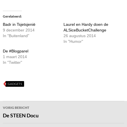
Gerelateerd
Badr in Tsjetsjenië
Laurel en Hardy doen de
9 december 2014
ALSiceBucketChallenge
In "Buitenland"
26 augustus 2014
In "Humor"
De #Blogparel
1 maart 2014
In "Twitter"
GADGETS
Bericht
VORIG BERICHT
navigatie
De STEEN Docu