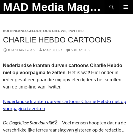
Ga
Zoeken
MAD Media Magazine
naar
PRIMAI
de
MENU
inhoud
BUITENLAND
,
GELOOF
,
OUD NIEUWS
,
TWITTER
CHARLIE HEBDO CARTOONS
8 JANUARI 2015
MADBELLO
2 REACTIES
Nederlandse kranten durven cartoons Charlie Hebdo
niet op voorpagina te zetten
. Het is wat! Hier onder in
ieder geval een paar die mij opvielen tijdens het scrollen
van de time-line van Twitter.
Nederlandse kranten durven cartoons Charlie Hebdo niet op
voorpagina te zetten
De Dagelijkse Standaard
â€Ž
–
Veel mensen hoopten dat na de
verschrikkelijke terreuraanslag van gisteren op de redactie …