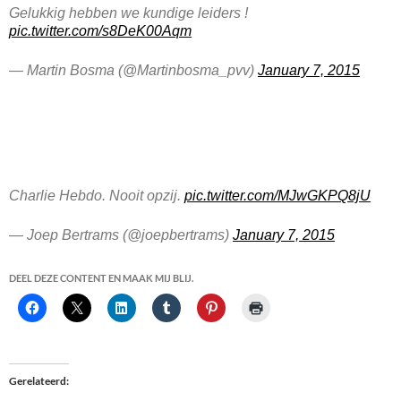
Gelukkig hebben we kundige leiders !
pic.twitter.com/s8DeK00Aqm
— Martin Bosma (@Martinbosma_pvv)
January 7, 2015
Charlie Hebdo. Nooit opzij.
pic.twitter.com/MJwGKPQ8jU
— Joep Bertrams (@joepbertrams)
January 7, 2015
DEEL DEZE CONTENT EN MAAK MIJ BLIJ.
Gerelateerd