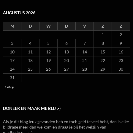
AUGUSTUS 2026
M
D
W
D
V
Z
Z
1
2
3
4
5
6
7
8
9
10
11
12
13
14
15
16
17
18
19
20
21
22
23
24
25
26
27
28
29
30
31
« aug
DONEER EN MAAK ME BLIJ :-)
Als je dit blog leuk gevonden heb en toch geld te veel hebt, dan is elke
bijdrage meer dan welkom en draag je bij het welzijn van
madbello.nl... :D