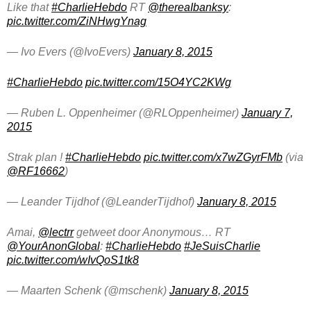
Like that
#CharlieHebdo
RT
@thereaIbanksy
:
pic.twitter.com/ZiNHwgYnag
— Ivo Evers (@IvoEvers)
January 8, 2015
#CharlieHebdo
pic.twitter.com/15O4YC2KWg
— Ruben L. Oppenheimer (@RLOppenheimer)
January 7,
2015
Strak plan !
#CharlieHebdo
pic.twitter.com/x7wZGyrFMb
(via
@RF16662
)
— Leander Tijdhof (@LeanderTijdhof)
January 8, 2015
Amai,
@lectrr
getweet door Anonymous… RT
@YourAnonGlobal
:
#CharlieHebdo
#JeSuisCharlie
pic.twitter.com/wIvQoS1tk8
— Maarten Schenk (@mschenk)
January 8, 2015