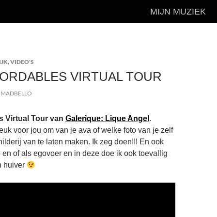
MIJN MUZIEK
IJK
,
VIDEO'S
ORDABLES VIRTUAL TOUR
MADBELLO
s Virtual Tour van
Galerique: Lique Angel
.
uk voor jou om van je ava of welke foto van je zelf
ilderij van te laten maken. Ik zeg doen!!! En ook
 en of als egovoer en in deze doe ik ook toevallig
n huiver