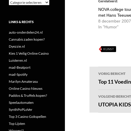
Gerelateerd
Categorieën
NOVA college tou
met Hans Teeuw
8 december 2007
LINKS & RECHTS
In "Humor"
auto-onderdelen24.nl
Cannabis zaden kopen?
Dyezzie.nl
KUNST
Kies 1 Veilig Online Casino
Luisteren.nl
mad-Beatport
Bericht
VORIG BERICHT
mad-Spotify
navigatie
Top 11 Voedin
Marilyn Amaterasu
Online Casino Nieuws
Paddos & Truffels kopen?
VOLGEND BERICHT
Speelautomaten
UTOPIA KIDS
SynthPoPLoVer
Top 3 Casino Gokspellen
Top Lijsten
Winnen!?