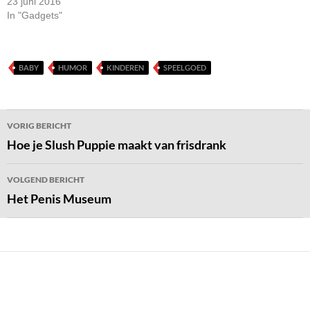
23 juni 2016
In "Gadgets"
BABY
HUMOR
KINDEREN
SPEELGOED
Bericht
VORIG BERICHT
navigatie
Hoe je Slush Puppie maakt van frisdrank
VOLGEND BERICHT
Het Penis Museum