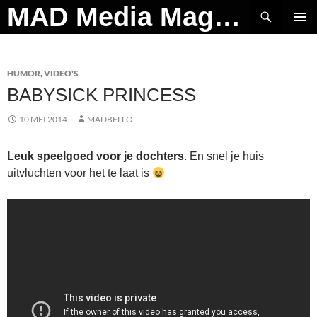
Ga
Zoeken
MAD Media Magazine
naar
PRIMAI
de
MENU
inhoud
HUMOR
,
VIDEO'S
BABYSICK PRINCESS
10 MEI 2014
MADBELLO
Leuk speelgoed voor je dochters
. En snel je huis
uitvluchten voor het te laat is