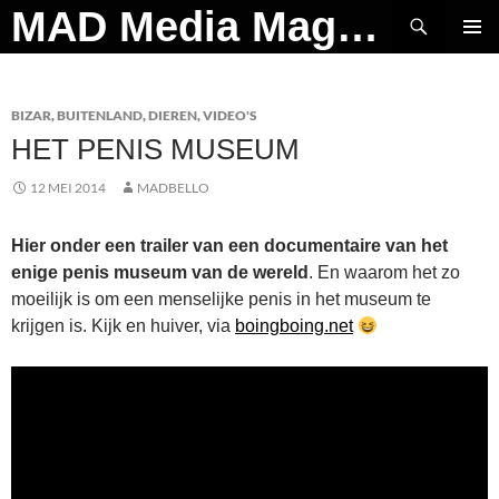
Ga
Zoeken
MAD Media Magazine
naar
PRIMAI
de
MENU
inhoud
BIZAR
,
BUITENLAND
,
DIEREN
,
VIDEO'S
HET PENIS MUSEUM
12 MEI 2014
MADBELLO
Hier onder een trailer van een documentaire van het
enige penis museum van de wereld
. En waarom het zo
moeilijk is om een menselijke penis in het museum te
krijgen is. Kijk en huiver, via
boingboing.net