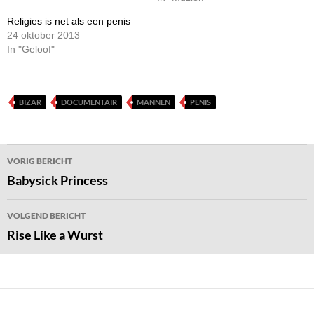
Religies is net als een penis
24 oktober 2013
In "Geloof"
BIZAR
DOCUMENTAIR
MANNEN
PENIS
Bericht
VORIG BERICHT
navigatie
Babysick Princess
VOLGEND BERICHT
Rise Like a Wurst