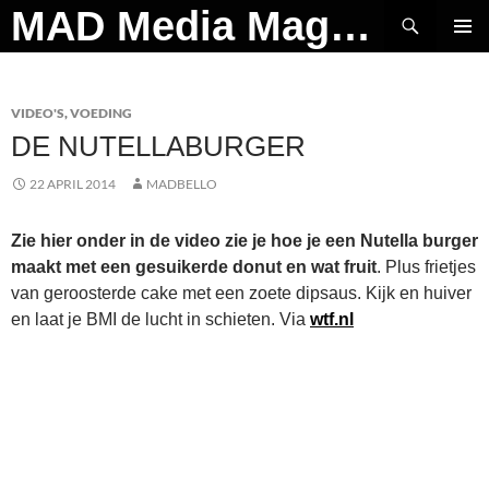
Ga
Zoeken
MAD Media Magazine
naar
PRIMAI
de
MENU
inhoud
VIDEO'S
,
VOEDING
DE NUTELLABURGER
22 APRIL 2014
MADBELLO
Zie hier onder in de video zie je hoe je een Nutella burger
maakt met een gesuikerde donut en wat fruit
. Plus frietjes
van geroosterde cake met een zoete dipsaus. Kijk en huiver
en laat je BMI de lucht in schieten. Via
wtf.nl