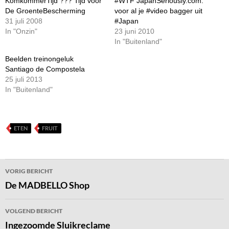
KomkommerTijd ??? Tijd voor
#WTF JapanSeriously.com:
De GroenteBescherming
voor al je #video bagger uit
31 juli 2008
#Japan
In "Onzin"
23 juni 2010
In "Buitenland"
Beelden treinongeluk
Santiago de Compostela
25 juli 2013
In "Buitenland"
ETEN
FRUIT
Bericht
VORIG BERICHT
navigatie
De MADBELLO Shop
VOLGEND BERICHT
Ingezoomde Sluikreclame