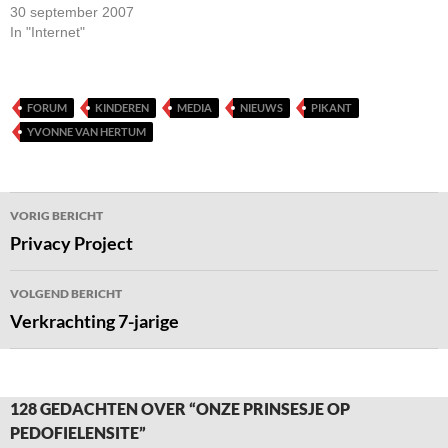
30 september 2007
In "Internet"
FORUM
KINDEREN
MEDIA
NIEUWS
PIKANT
YVONNE VAN HERTUM
Bericht
VORIG BERICHT
navigatie
Privacy Project
VOLGEND BERICHT
Verkrachting 7-jarige
128 GEDACHTEN OVER “ONZE PRINSESJE OP
PEDOFIELENSITE”