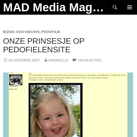
Ga
Zoeken
MAD Media Magazine
naar
PRIMAI
de
MENU
inhoud
BIZAR
,
OUD NIEUWS
,
PEDOFILIE
ONZE PRINSESJE OP
PEDOFIELENSITE
26 OKTOBER 2007
MADBELLO
128 REACTIES