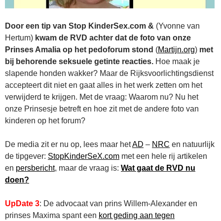
Door een tip van Stop KinderSex.com &
(Yvonne van
Hertum)
kwam de RVD
achter dat de foto van onze
Prinses Amalia op het pedoforum stond
(
Martijn.org
)
met
bij behorende seksuele getinte reacties.
Hoe maak je
slapende honden wakker? Maar de Rijksvoorlichtingsdienst
accepteert dit niet en gaat alles in het werk zetten om het
verwijderd te krijgen. Met de vraag: Waarom nu? Nu het
onze Prinsesje betreft en hoe zit met de andere foto van
kinderen op het forum?
De media zit er nu op, lees maar het
AD
–
NRC
en natuurlijk
de tipgever:
StopKinderSeX.com
met een hele rij artikelen
en
persbericht
, maar de vraag is:
Wat gaat de RVD nu
doen?
UpDate 3
: De advocaat van prins Willem-Alexander en
prinses Maxima spant een
kort geding aan tegen