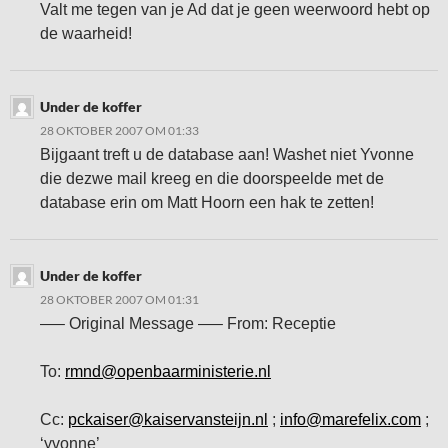
Valt me tegen van je Ad dat je geen weerwoord hebt op
de waarheid!
Under de koffer
28 OKTOBER 2007 OM 01:33
Bijgaant treft u de database aan! Washet niet Yvonne
die dezwe mail kreeg en die doorspeelde met de
database erin om Matt Hoorn een hak te zetten!
Under de koffer
28 OKTOBER 2007 OM 01:31
—– Original Message —– From: Receptie
To:
rmnd@openbaarministerie.nl
Cc:
pckaiser@kaiservansteijn.nl
;
info@marefelix.com
;
‘yvonne’