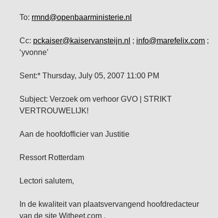
To:
rmnd@openbaarministerie.nl
Cc:
pckaiser@kaiservansteijn.nl
;
info@marefelix.com
;
‘yvonne’
Sent:* Thursday, July 05, 2007 11:00 PM
Subject: Verzoek om verhoor GVO | STRIKT
VERTROUWELIJK!
Aan de hoofdofficier van Justitie
Ressort Rotterdam
Lectori salutem,
In de kwaliteit van plaatsvervangend hoofdredacteur
van de site Witheet.com ,