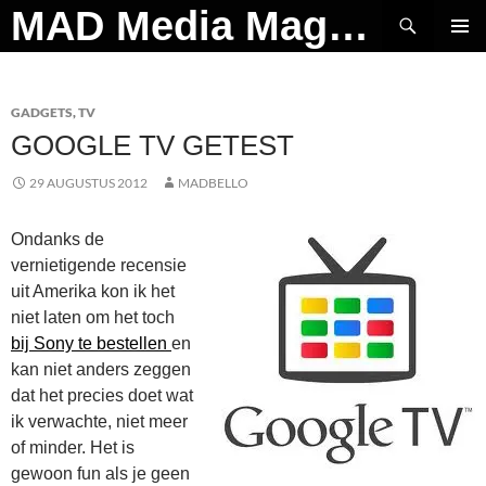
Ga
Zoeken
MAD Media Magazine
naar
PRIMAI
de
MENU
inhoud
GADGETS
,
TV
GOOGLE TV GETEST
29 AUGUSTUS 2012
MADBELLO
Ondanks de
vernietigende recensie
uit Amerika kon ik het
niet laten om het toch
bij Sony te bestellen
en
kan niet anders zeggen
dat het precies doet wat
ik verwachte, niet meer
of minder. Het is
gewoon fun als je geen