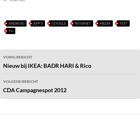
ANDROID
APP'S
GOOGLE
INTERNET
MEDIA
TEST
TV
Bericht
VORIG BERICHT
navigatie
Nieuw bij IKEA: BADR HARI & Rico
VOLGEND BERICHT
CDA Campagnespot 2012