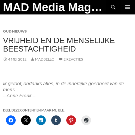
Ga
Zoeken
MAD Media Magazine
naar
PRIMAI
de
MENU
inhoud
OUD NIEUWS
VRIJHEID EN DE MENSELIJKE
BEESTACHTIGHEID
4 MEI 2012
MADBELLO
2 REACTIES
Ik geloof, ondanks alles, in de innerlijke goedheid van de
mens.
– Anne Frank –
DEEL DEZE CONTENT EN MAAK MIJ BLIJ.