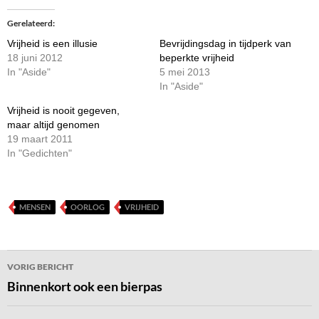
Gerelateerd
Vrijheid is een illusie
Bevrijdingsdag in tijdperk van
18 juni 2012
beperkte vrijheid
In "Aside"
5 mei 2013
In "Aside"
Vrijheid is nooit gegeven,
maar altijd genomen
19 maart 2011
In "Gedichten"
MENSEN
OORLOG
VRIJHEID
Bericht
VORIG BERICHT
navigatie
Binnenkort ook een bierpas