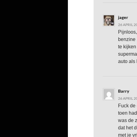
jager
26 APRIL 2
Pijnloos
benzine 5
te kijke
superma
auto als
Barry
26 APRIL 2
Fuck de 
toen had 
was de 
dat het 
met je vr