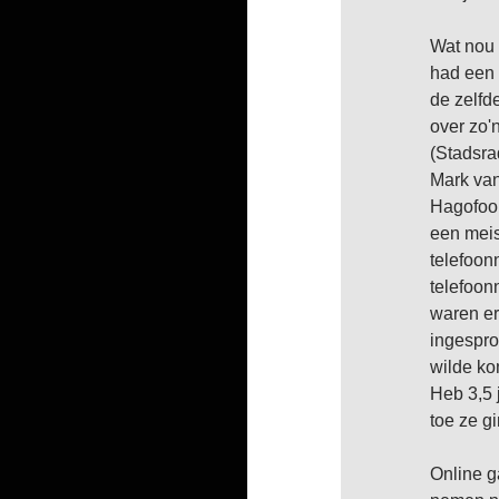
Wat nou 
had een 
de zelfd
over zo'
(Stadsra
Mark van
Hagofoon
een meis
telefoon
telefoon
waren er 
ingespro
wilde ko
Heb 3,5 
toe ze g
Online g