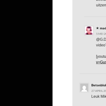
uitze
mad
5 MEI 
@G.De
video
[you
v=Gu
Betonblo
27 APRIL 2
Leuk Mik