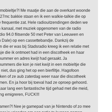
mobieltje?! Me maatje die aan de overkant woonde
27mc bakkie staan en ik een walkie-talkie die op
e frequentie zat. Hele radiouitzendingen deden we
n kanaal, met muziek opgenomen van de radio
dio 94.0 flitsende 50 met Peter van Leeuwen en
 Dale) op een cassettebandje. Dankzij de
 die er was bij Stadsradio kreeg ik een relatie met
je die ik ontmoet had in een discotheek en haar
nummer en adres kwijt had geraakt. Ja
nummers die kon je niet kwijt in een mobieltje die
niet, dus ging het op een bierfiltje. Hagofoon
ken of ze aub zaterdag weer naar die discotheek
men. En ja hoor bij toeval had ze oproep gehoord.
jaar lang een fantastische tijd gehad met die meid,
ing emigreren, FUCK!!!
amen?! Nee je gamepad van je Nintendo of zo mee