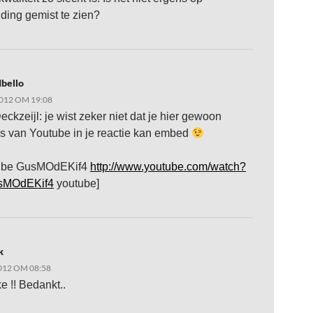
nding gemist te zien?
bello
2012 OM 19:08
ckzeijl: je wist zeker niet dat je hier gewoon
's van Youtube in je reactie kan embed
tube GusMOdEKif4
http://www.youtube.com/watch?
sMOdEKif4
youtube]
k
012 OM 08:58
e !! Bedankt..