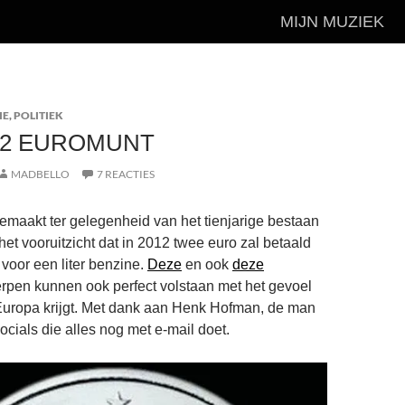
MIJN MUZIEK
IE
,
POLITIEK
 2 EUROMUNT
MADBELLO
7 REACTIES
gemaakt ter gelegenheid van het tienjarige bestaan
het vooruitzicht dat in 2012 twee euro zal betaald
oor een liter benzine.
Deze
en ook
deze
pen kunnen ook perfect volstaan met het gevoel
Europa krijgt. Met dank aan Henk Hofman, de man
ocials die alles nog met e-mail doet.