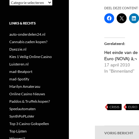
Categorieën
DEEL DEZE CONTENT E
LINKS & RECHTS
auto-onderdelen24.nl
Cannabis zaden kopen?
Gerelateerd
Dyezzie.nl
Het einde van de
Kies 1 Veilig Online Casino
Euro (NOVA) â‚¬
Luisteren.nl
17 april 2010
In "Binnenland"
mad-Beatport
mad-Spotify
Marilyn Amaterasu
Online Casino Nieuws
Paddos & Truffels kopen?
CRISIS
EURO
Speelautomaten
SynthPoPLoVer
Top 3 Casino Gokspellen
Bericht
Top Lijsten
VORIG BERICHT
Winnen!?