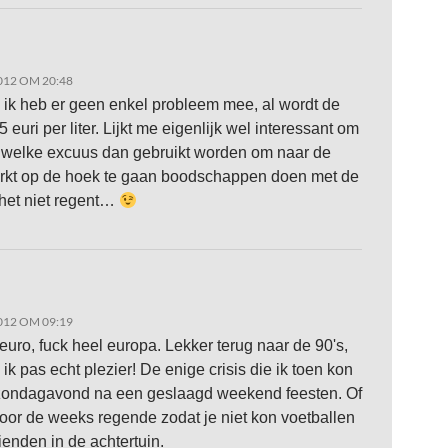
012 OM 20:48
, ik heb er geen enkel probleem mee, al wordt de
 euri per liter. Lijkt me eigenlijk wel interessant om
n welke excuus dan gebruikt worden om naar de
rkt op de hoek te gaan boodschappen doen met de
 het niet regent…
012 OM 09:19
euro, fuck heel europa. Lekker terug naar de 90's,
ik pas echt plezier! De enige crisis die ik toen kon
zondagavond na een geslaagd weekend feesten. Of
door de weeks regende zodat je niet kon voetballen
ienden in de achtertuin.