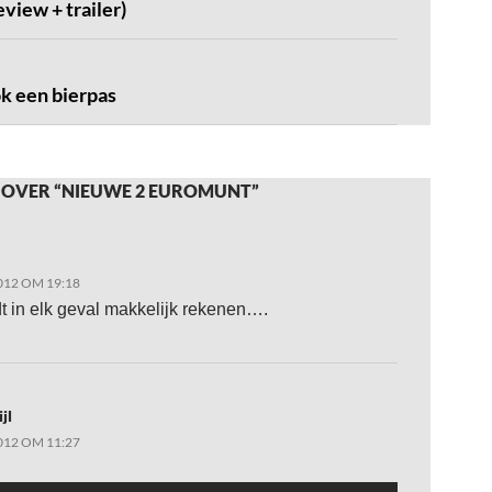
eview + trailer)
k een bierpas
 OVER “NIEUWE 2 EUROMUNT”
012 OM 19:18
t in elk geval makkelijk rekenen….
jl
012 OM 11:27