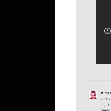
mad
5 MEI 
Hij i
beeldk