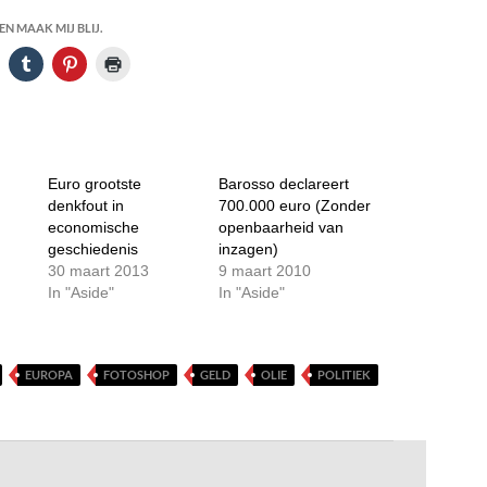
N MAAK MIJ BLIJ.
Euro grootste
Barosso declareert
denkfout in
700.000 euro (Zonder
economische
openbaarheid van
geschiedenis
inzagen)
30 maart 2013
9 maart 2010
In "Aside"
In "Aside"
EUROPA
FOTOSHOP
GELD
OLIE
POLITIEK