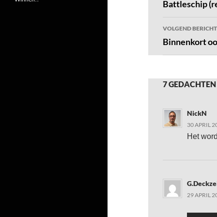
navigatie
Battleschip (r
VOLGEND BERICHT
Binnenkort oo
7 GEDACHTEN
NickN
30 APRIL 2
Het word
G.Deckzei
29 APRIL 2