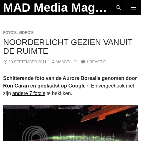
Ga
Zoeken
MAD Media Magazine
naar
PRIMAI
de
MENU
inhoud
FOTO'S
,
VIDEO'S
NOORDERLICHT GEZIEN VANUIT
DE RUIMTE
20 SEPTEMBER 2011
MADBELLO
1 REACTIE
Schitterende foto van de Aurora Borealis genomen door
Ron Garan
en geplaatst op Google+
. En vergeet ook niet
zijn
andere 7 foto’s
te bekijken.