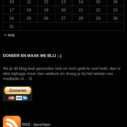
10
11
12
13
14
15
16
17
18
19
20
21
22
23
24
25
26
27
28
29
30
31
« aug
DONEER EN MAAK ME BLIJ :-)
Als je dit blog leuk gevonden heb en toch geld te veel hebt, dan is
elke bijdrage meer dan welkom en draag je bij het welzijn van
madbello.nl... :D
RSS - berichten