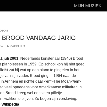
MIJN MUZIEK
DEO'S
 BROOD VANDAAG JARIG
06
MADBELLO
1 juli 2001
. Nederlands kunstenaar (1946) Brood
te pianolessen in 1959. Op school kon hij niet goed
efst zat hij wat op een piano te pingelen in het
kje van zijn vader. Brood ging in 1964 naar de
in Arnhem en richtte daar <em>The Moan</em>
d veel optredens voor Amerikaanse militairen in
en Brood kreeg wel eens een pilletje
 wakker te blijven. Zo begon zijn verslaving.
 Wikipedia