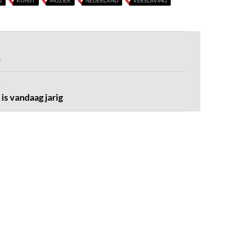
G
KUNST
MUZIEK
NEDERLAND
VERSLAVING
n
is vandaag jarig