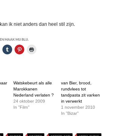
kan ik niet anders dan heel stil zijn.
N MAAK MIJ BLIJ.
haar
Watskebeurt als alle
van Bier, brood,
Marokkanen
rundvlees tot
Nederland verlaten ?
tandpasta zit varken
24 oktober 2009
in verwerkt
In "Film"
1 november 2010
In "Bizar"