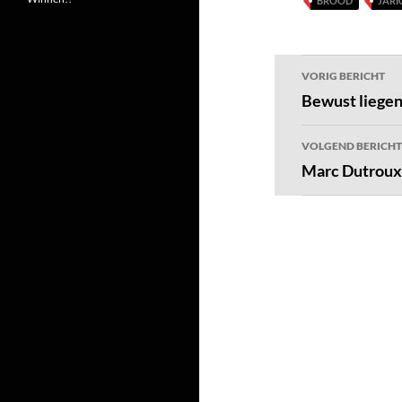
BROOD
JARI
Bericht
VORIG BERICHT
navigatie
Bewust liege
VOLGEND BERICHT
Marc Dutroux 