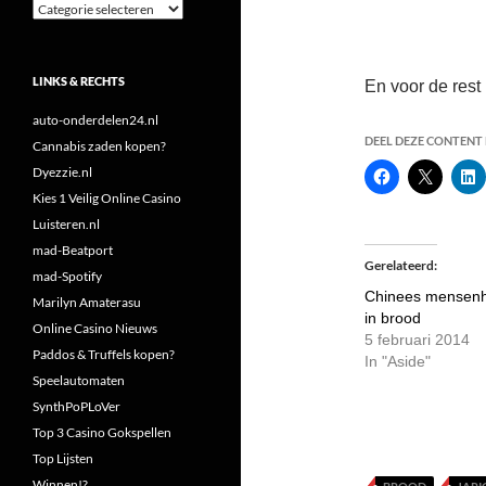
Categorieën
LINKS & RECHTS
En voor de rest 
auto-onderdelen24.nl
DEEL DEZE CONTENT E
Cannabis zaden kopen?
Dyezzie.nl
Kies 1 Veilig Online Casino
Luisteren.nl
mad-Beatport
Gerelateerd
mad-Spotify
Chinees mensen
Marilyn Amaterasu
in brood
Online Casino Nieuws
5 februari 2014
Paddos & Truffels kopen?
In "Aside"
Speelautomaten
SynthPoPLoVer
Top 3 Casino Gokspellen
Top Lijsten
Winnen!?