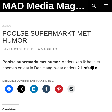
Ga
Zoeken
MAD Media Magazine
naar
PRIMAI
de
MENU
inhoud
ASIDE
POOLSE SUPERMARKT MET
HUMOR
22 AUGUSTUS 2011
MADBELLO
Poolse supermarkt met humor
. Anders kan ik het niet
noemen en dat in Den Haag, waar anders!?
Hofstijl.nl
DEEL DEZE CONTENT EN MAAK MIJ BLIJ.
Gerelateerd