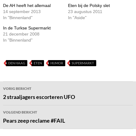
De AH heeft het allemaal
Eten bij de Polsky slet
14 september 2013
23 augustus 2011
In "Binnenland"
In "Aside"
In de Turkse Supermarkt
21 december 2008
In "Binnenland"
DEN HAAG
ETEN
HUMOR
SUPERMARKT
Bericht
VORIG BERICHT
navigatie
2 straaljagers escorteren UFO
VOLGEND BERICHT
Pears zeep reclame #FAIL