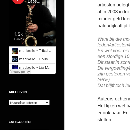
artiesten belegt
al in 2008 in lu
minder geld kre
natuurlijk altij
Want bij die m
leden/artiesten
En wel voor een
een slordige 1
Dit staat in sch
De vergoeding/
zijn gestegen v
(+8%).
Dat blijft toch 
ARCHIEVEN
Auteursrechteno
Archieven
Het lijken wel b
er ook naar. En
stellen.
CATEGORIEËN