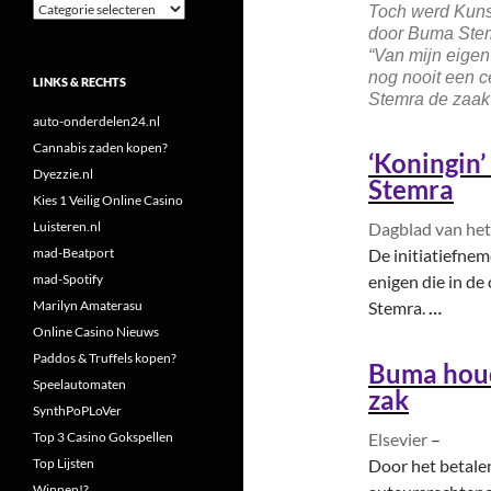
Categorieën
Toch werd Kuns
door Buma Stemr
“Van mijn eigen
nog nooit een c
LINKS & RECHTS
Stemra de zaak 
auto-onderdelen24.nl
Cannabis zaden kopen?
‘Koningin’
Dyezzie.nl
Stemra
Kies 1 Veilig Online Casino
Luisteren.nl
Dagblad van he
mad-Beatport
De initiatiefnem
mad-Spotify
enigen die in de
Marilyn Amaterasu
Stemra.
…
Online Casino Nieuws
Paddos & Truffels kopen?
Buma
houd
Speelautomaten
zak
SynthPoPLoVer
Top 3 Casino Gokspellen
Elsevier
–
Top Lijsten
Door het betalen
Winnen!?