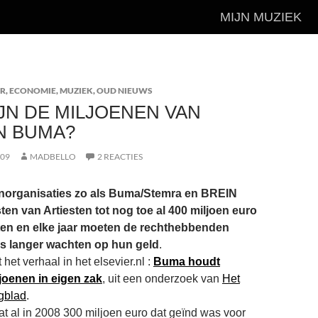
MIJN MUZIEK
AR
,
ECONOMIE
,
MUZIEK
,
OUD NIEUWS
JN DE MILJOENEN VAN
N BUMA?
009
MADBELLO
2 REACTIES
norganisaties zo als Buma/Stemra en BREIN
en van Artiesten tot nog toe al 400 miljoen euro
en en elke jaar moeten de rechthebbenden
ds langer wachten op hun geld
.
t het verhaal in het elsevier.nl :
Buma houdt
oenen in eigen zak
, uit een onderzoek van
Het
gblad
.
dat al in 2008 300 miljoen euro dat geïnd was voor