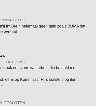
US 2009 OM 14:14
mij int Brein helemaal geen geld zoals BUMA dat
ar verhaal.
r R.
US 2009 OM 11:17
 is ook een vorm van arbeid die betaald moet
 ook eens op Kommissar R.´s laatste blog item :
-.
JN GESLOTEN.