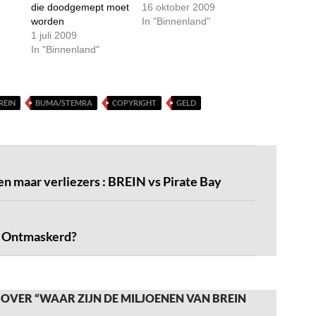
die doodgemept moet
16 oktober 2009
worden
In "Binnenland"
1 juli 2009
In "Binnenland"
REIN
BUMA/STEMRA
COPYRIGHT
GELD
en maar verliezers : BREIN vs Pirate Bay
r Ontmaskerd?
OVER “WAAR ZIJN DE MILJOENEN VAN BREIN