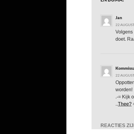
Jan
22 AUGUST
Volgens 
doet. Ra
Kommissa
22 AUGUST
Oppotten
worden!
.-= Kijk
..
Thee?
=
REACTIES ZI