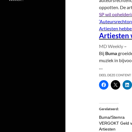
auteursrechteno
oppotten. De ar
SP wil ophelder
‘Auteursrechtorg
Artiesten hebbe
Artiesten
MD Weekly
–
Bij
Buma
groeid
muziek in bijvoo
…
DEEL DEZE CONTENT E
Gerelateerd
Buma/Stemra
VERGOKT Geld v
Artiesten