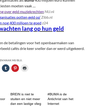
rganisaties als
Buma
400 miljoen euro kunnen
tiesten moeten vaak
…
ing over geld muziekrechten
NU.nl
anisaties potten geld op’
Zibb.nl
n nog 400 miljoen te goed
z24
 wachten lang op hun geld
en de betalingen voor het openbaarmaken van
rbeeld cafés drie keer sneller dan er werd uitgekeerd.
N MAAK MIJ BLIJ.
BREIN is niet te
#BUMA is de
oor
stuiten en niet meer
Antichrist van het
dan een lastige vlieg
Internet