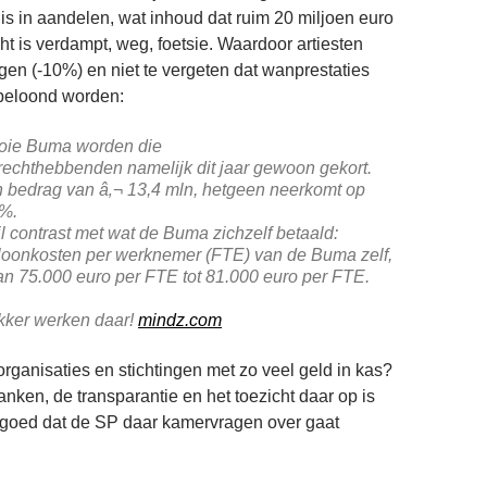
 is in aandelen, wat inhoud dat ruim 20 miljoen euro
cht is verdampt, weg, foetsie. Waardoor artiesten
gen (-10%) en niet te vergeten dat wanprestaties
d beloond worden:
ooie Buma worden die
/rechthebbenden namelijk dit jaar gewoon gekort.
 bedrag van â‚¬ 13,4 mln, hetgeen neerkomt op
0%.
ril contrast met wat de Buma zichzelf betaald:
loonkosten per werknemer (FTE) van de Buma zelf,
an 75.000 euro per FTE tot 81.000 euro per FTE.
lekker werken daar!
mindz.com
rganisaties en stichtingen met zo veel geld in kas?
anken, de transparantie en het toezicht daar op is
 goed dat de SP daar kamervragen over gaat