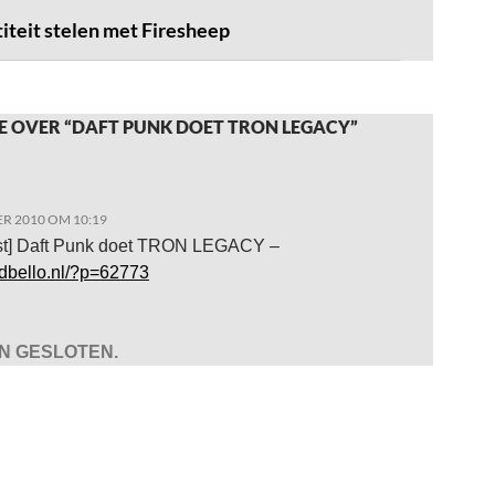
iteit stelen met Firesheep
E OVER “DAFT PUNK DOET TRON LEGACY”
R 2010 OM 10:19
st] Daft Punk doet TRON LEGACY –
adbello.nl/?p=62773
JN GESLOTEN.