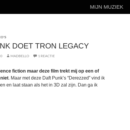
MIJN MUZIEK
EO'S
UNK DOET TRON LEGACY
10
MADBELLO
1 REACTIE
nce fiction maar deze film trekt mij op een of
niet
. Maar met deze Daft Punk’s “Derezzed” vind ik
en en laat staan als het in 3D zal zijn. Dan ga ik