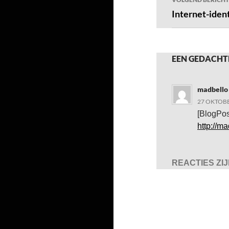
Internet-ident
EEN GEDACHT
madbello
27 OKTOBE
[BlogPo
http://m
REACTIES ZI