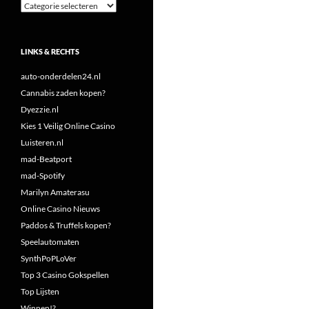
Categorieën
LINKS & RECHTS
auto-onderdelen24.nl
Cannabis zaden kopen?
Dyezzie.nl
Kies 1 Veilig Online Casino
Luisteren.nl
mad-Beatport
mad-Spotify
Marilyn Amaterasu
Online Casino Nieuws
Paddos & Truffels kopen?
Speelautomaten
SynthPoPLoVer
Top 3 Casino Gokspellen
Top Lijsten
Winnen!?