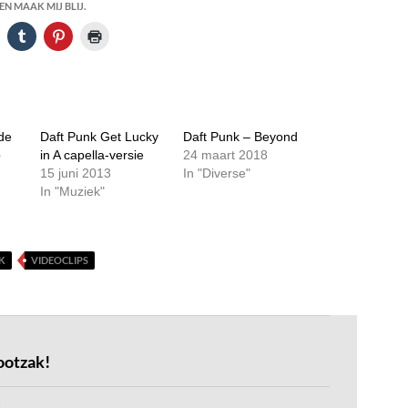
N MAAK MIJ BLIJ.
de
Daft Punk Get Lucky
Daft Punk – Beyond
p
in A capella-versie
24 maart 2018
15 juni 2013
In "Diverse"
In "Muziek"
K
VIDEOCLIPS
ootzak!