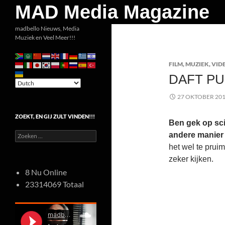
Zoeken
MAD Media Magazine
Ga
madbello Nieuws, Media
Muziek en Veel Meer!!!
naar
de
FILM
,
MUZIEK
,
VID
inhoud
DAFT P
27 OKTOBER 20
ZOEKT, EN GIJ ZULT VINDEN!!!
Ben gek op scie
Zoeken
andere manier 
naar:
het wel te pruim
zeker kijken.
8 Nu Online
23314069 Totaal