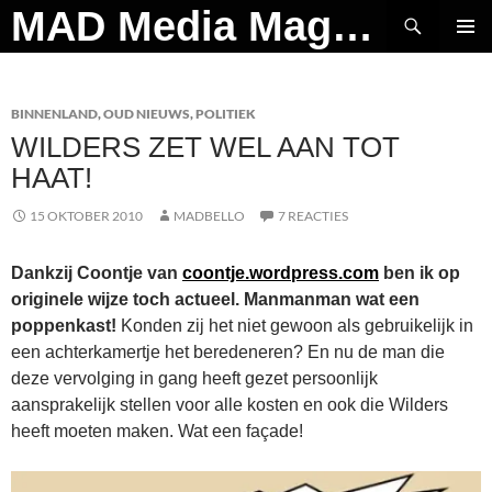
Ga
Zoeken
MAD Media Magazine
naar
PRIMAI
de
MENU
inhoud
BINNENLAND
,
OUD NIEUWS
,
POLITIEK
WILDERS ZET WEL AAN TOT
HAAT!
15 OKTOBER 2010
MADBELLO
7 REACTIES
Dankzij Coontje van
coontje.wordpress.com
ben ik op
originele wijze toch actueel. Manmanman wat een
poppenkast!
Konden zij het niet gewoon als gebruikelijk in
een achterkamertje het beredeneren? En nu de man die
deze vervolging in gang heeft gezet persoonlijk
aansprakelijk stellen voor alle kosten en ook die Wilders
heeft moeten maken. Wat een façade!