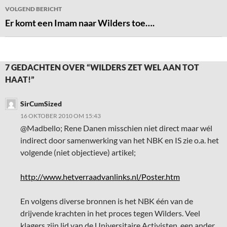
VOLGEND BERICHT
Er komt een Imam naar Wilders toe….
7 GEDACHTEN OVER “WILDERS ZET WEL AAN TOT
HAAT!”
SirCumSized
16 OKTOBER 2010 OM 15:43
@Madbello; Rene Danen misschien niet direct maar wél
indirect door samenwerking van het NBK en IS zie o.a. het
volgende (niet objectieve) artikel;
http://www.hetverraadvanlinks.nl/Poster.htm
En volgens diverse bronnen is het NBK één van de
drijvende krachten in het proces tegen Wilders. Veel
klagers zijn lid van de Universitaire Activisten, een ander