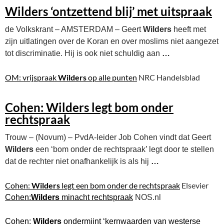
Wilders
‘ontzettend blij’ met uitspraak
de Volkskrant – AMSTERDAM – Geert
Wilders
heeft met
zijn uitlatingen over de Koran en over moslims niet aangezet
tot discriminatie. Hij is ook niet schuldig aan
…
OM: vrijspraak
Wilders
op alle punten
NRC Handelsblad
Cohen:
Wilders
legt bom onder
rechtspraak
Trouw – (Novum) – PvdA-leider Job Cohen vindt dat Geert
Wilders
een ‘bom onder de rechtspraak’ legt door te stellen
dat de rechter niet onafhankelijk is als hij
…
Cohen:
Wilders
legt een bom onder de rechtspraak
Elsevier
Cohen:
Wilders
minacht rechtspraak
NOS.nl
Cohen:
Wilders
ondermijnt ‘kernwaarden van westerse