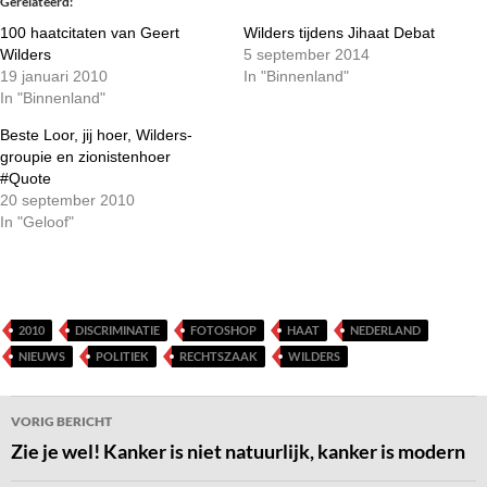
Gerelateerd
100 haatcitaten van Geert
Wilders tijdens Jihaat Debat
Wilders
5 september 2014
19 januari 2010
In "Binnenland"
In "Binnenland"
Beste Loor, jij hoer, Wilders-
groupie en zionistenhoer
#Quote
20 september 2010
In "Geloof"
2010
DISCRIMINATIE
FOTOSHOP
HAAT
NEDERLAND
NIEUWS
POLITIEK
RECHTSZAAK
WILDERS
Bericht
VORIG BERICHT
navigatie
Zie je wel! Kanker is niet natuurlijk, kanker is modern