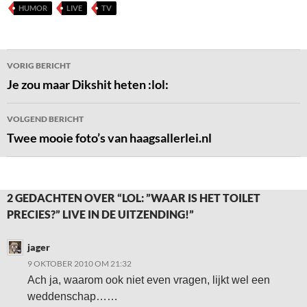
HUMOR
LIVE
TV
Bericht
VORIG BERICHT
navigatie
Je zou maar Dikshit heten :lol:
VOLGEND BERICHT
Twee mooie foto’s van haagsallerlei.nl
2 GEDACHTEN OVER “LOL: ”WAAR IS HET TOILET
PRECIES?” LIVE IN DE UITZENDING!”
jager
9 OKTOBER 2010 OM 21:32
Ach ja, waarom ook niet even vragen, lijkt wel een
weddenschap……