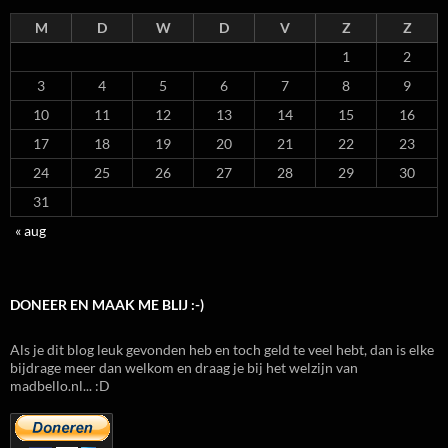
M
D
W
D
V
Z
Z
1
2
3
4
5
6
7
8
9
10
11
12
13
14
15
16
17
18
19
20
21
22
23
24
25
26
27
28
29
30
31
« aug
DONEER EN MAAK ME BLIJ :-)
Als je dit blog leuk gevonden heb en toch geld te veel hebt, dan is elke
bijdrage meer dan welkom en draag je bij het welzijn van
madbello.nl... :D