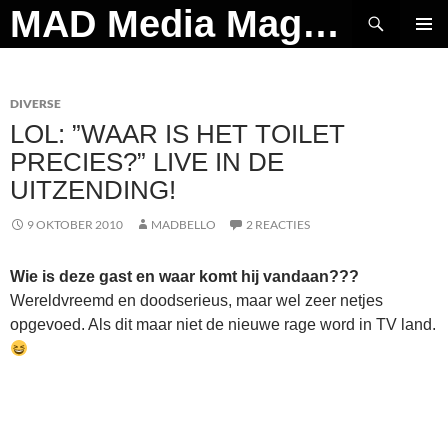
Ga
Zoeken
MAD Media Magazine
naar
PRIMAI
de
MENU
inhoud
DIVERSE
LOL: ”WAAR IS HET TOILET
PRECIES?” LIVE IN DE
UITZENDING!
9 OKTOBER 2010
MADBELLO
2 REACTIES
Wie is deze gast en waar komt hij vandaan???
Wereldvreemd en doodserieus, maar wel zeer netjes
opgevoed. Als dit maar niet de nieuwe rage word in TV land.