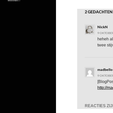
Winnen!?
2 GEDACHTEN 
NickN
9 OKTOBER
heheh all
twee sti
madbello
9 OKTOBER
[BlogPos
http://m
REACTIES ZI