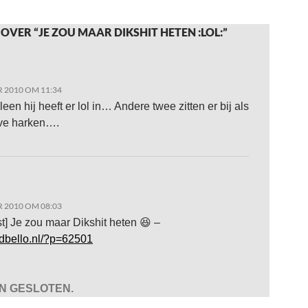
OVER “JE ZOU MAAR DIKSHIT HETEN :LOL:”
 2010 OM 11:34
een hij heeft er lol in… Andere twee zitten er bij als
jve harken….
 2010 OM 08:03
t] Je zou maar Dikshit heten 😆 –
adbello.nl/?p=62501
JN GESLOTEN.