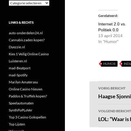
Categorieën
Gerelateerd
LINKS & RECHTS
Internet 2.0 vs.
Politiek 0.0
auto-onderdelen24.nl
13 april 2014
Cannabis zaden kopen?
In "Humor"
Dyezzie.nl
Kies 1 Veilig Online Casino
Luisteren.nl
HUMOR
INDI
mad-Beatport
mad-Spotify
Marilyn Amaterasu
Bericht
VORIG BERICHT
Online Casino Nieuws
navigatie
Haagse Sjonni
Paddos & Truffels kopen?
Speelautomaten
SynthPoPLoVer
VOLGEND BERICHT
Top 3 Casino Gokspellen
LOL: ”Waar is 
Top Lijsten