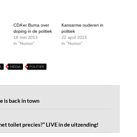
CDA’er Buma over
Kansarme ouderen in
doping in de politiek
politiek
18 mei 2013
22 april 2015
In "Humor"
In "Humor"
A
MEDIA
POLITIEK
e is back in town
het toilet precies?” LIVE in de uitzending!