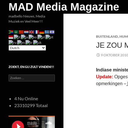
Zoeken
MAD Media Magazine
Ga
madbello Nieuws, Media
Muziek en Veel Meer!!!
naar
de
BUITENLAND
,
HUM
inhoud
JE ZOU 
9 OKTOBER 201
ZOEKT, EN GIJ ZULT VINDEN!!!
Indiase ministe
Update:
Opgesta
Zoeken
naar:
opmerkingen –
4 Nu Online
23310299 Totaal