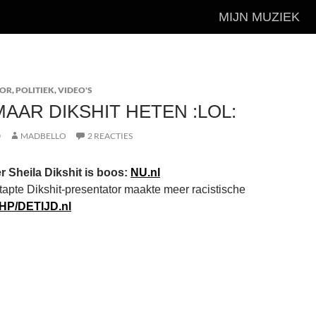
MIJN MUZIEK
OR
,
POLITIEK
,
VIDEO'S
MAAR DIKSHIT HETEN :LOL:
0
MADBELLO
2 REACTIES
r Sheila Dikshit is boos:
NU.nl
pte Dikshit-presentator maakte meer racistische
HP/DETIJD.nl