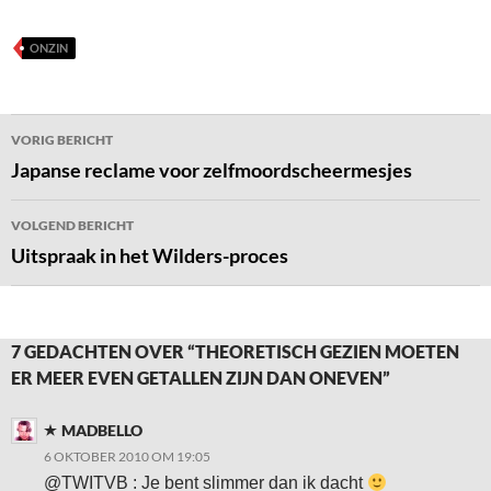
ONZIN
Bericht
VORIG BERICHT
navigatie
Japanse reclame voor zelfmoordscheermesjes
VOLGEND BERICHT
Uitspraak in het Wilders-proces
7 GEDACHTEN OVER “THEORETISCH GEZIEN MOETEN
ER MEER EVEN GETALLEN ZIJN DAN ONEVEN”
MADBELLO
6 OKTOBER 2010 OM 19:05
@TWITVB : Je bent slimmer dan ik dacht