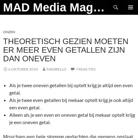
Ga
Zoeken
MAD Media Magazine
naar
PRIMAI
de
MENU
inhoud
ONZIN
THEORETISCH GEZIEN MOETEN
ER MEER EVEN GETALLEN ZIJN
DAN ONEVEN
6 OKTOBER 2010
MADBELLO
7 REACTIES
Als je twee oneven getallen bij optelt krijg je altijd een even
getal.
Als je twee even getallen bij mekaar optelt krijg je ook altijd
een even getal.
Alleen als je een even en oneven getal bij mekaar optelt krijg
je een oneven getal.
Misschien een hele stomme gedachten die nergens opslaat,