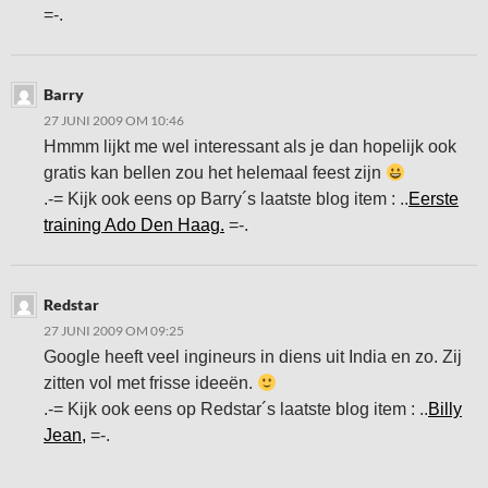
=-.
Barry
27 JUNI 2009 OM 10:46
Hmmm lijkt me wel interessant als je dan hopelijk ook
gratis kan bellen zou het helemaal feest zijn
.-= Kijk ook eens op Barry´s laatste blog item : ..
Eerste
training Ado Den Haag.
=-.
Redstar
27 JUNI 2009 OM 09:25
Google heeft veel ingineurs in diens uit India en zo. Zij
zitten vol met frisse ideeën.
.-= Kijk ook eens op Redstar´s laatste blog item : ..
Billy
Jean,
=-.