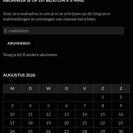
ABONNEER JE OP DIT BLOG D.M.V. E-MAIL
Voer je e-mailadres in om je in te schrijven op dit blog en e-
mailmeldingen te ontvangen van nieuwe berichten.
E-
mailadres
ABONNEREN
Voeg je bij 8 andere abonnees
AUGUSTUS 2026
M
D
W
D
V
Z
Z
1
2
3
4
5
6
7
8
9
10
11
12
13
14
15
16
17
18
19
20
21
22
23
24
25
26
27
28
29
30