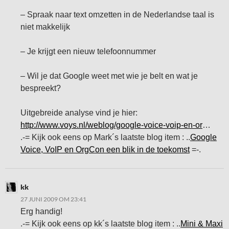
– Spraak naar text omzetten in de Nederlandse taal is
niet makkelijk
– Je krijgt een nieuw telefoonnummer
– Wil je dat Google weet met wie je belt en wat je
bespreekt?
Uitgebreide analyse vind je hier:
http://www.voys.nl/weblog/google-voice-voip-en-or
…
.-= Kijk ook eens op Mark´s laatste blog item : ..
Google
Voice, VoIP en OrgCon een blik in de toekomst
=-.
kk
27 JUNI 2009 OM 23:41
Erg handig!
.-= Kijk ook eens op kk´s laatste blog item : ..
Mini & Maxi