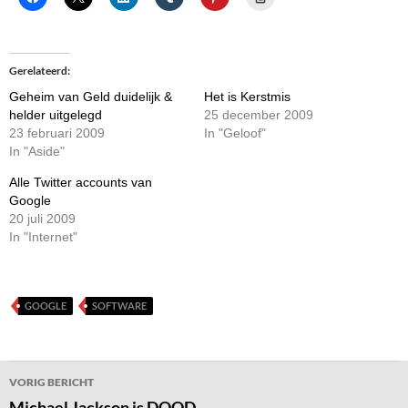
Gerelateerd
Geheim van Geld duidelijk &
Het is Kerstmis
helder uitgelegd
25 december 2009
23 februari 2009
In "Geloof"
In "Aside"
Alle Twitter accounts van
Google
20 juli 2009
In "Internet"
GOOGLE
SOFTWARE
Bericht
VORIG BERICHT
navigatie
Michael Jackson is DOOD