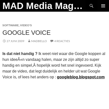
Ga
Zoeken
MAD Media Magazine
naar
PRIMAI
de
MENU
inhoud
SOFTWARE
,
VIDEO'S
GOOGLE VOICE
27 JUNI 2009
MADBELLO
4 REACTIES
Is dat niet handig ?
Ik weet niet waar die Google koppen al
hun ideeÃ«n vandaag halen, maar ze zijn altijd zo super
handig en simpel,Â hopelijk word het snel ingevoerd. Kijk
maar de video, dat legt duidelijk en helder uit wat Google
Voice is, of lees het anders op :
googleblog.blogspot.com