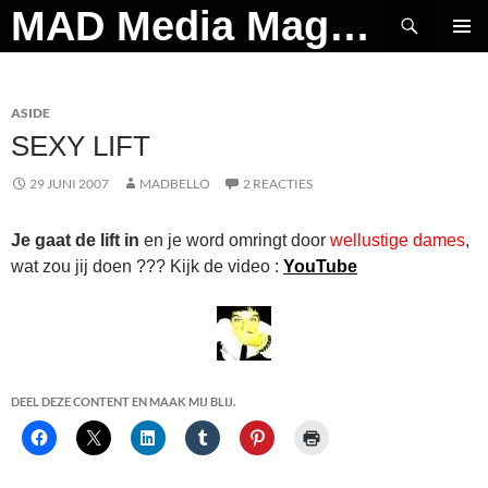
Ga
Zoeken
MAD Media Magazine
naar
PRIMAI
de
MENU
inhoud
ASIDE
SEXY LIFT
29 JUNI 2007
MADBELLO
2 REACTIES
Je gaat de lift in
en je word omringt door
wellustige dames
,
wat zou jij doen ??? Kijk de video :
YouTube
DEEL DEZE CONTENT EN MAAK MIJ BLIJ.