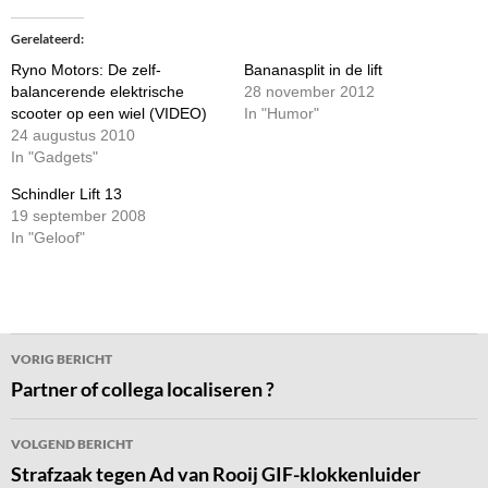
Gerelateerd
Ryno Motors: De zelf-
Bananasplit in de lift
balancerende elektrische
28 november 2012
scooter op een wiel (VIDEO)
In "Humor"
24 augustus 2010
In "Gadgets"
Schindler Lift 13
19 september 2008
In "Geloof"
Bericht
VORIG BERICHT
navigatie
Partner of collega localiseren ?
VOLGEND BERICHT
Strafzaak tegen Ad van Rooij GIF-klokkenluider