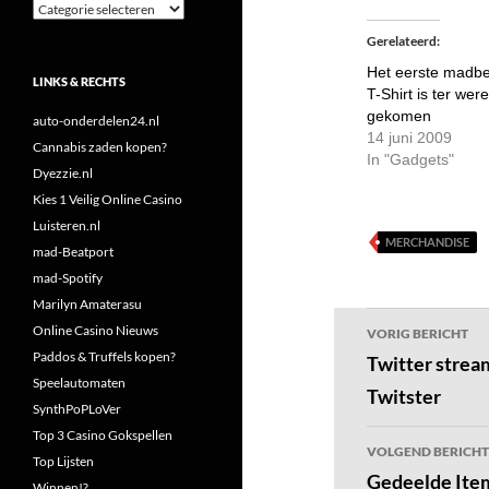
Categorieën
Gerelateerd
Het eerste madbe
LINKS & RECHTS
T-Shirt is ter were
gekomen
auto-onderdelen24.nl
14 juni 2009
Cannabis zaden kopen?
In "Gadgets"
Dyezzie.nl
Kies 1 Veilig Online Casino
Luisteren.nl
MERCHANDISE
mad-Beatport
mad-Spotify
Marilyn Amaterasu
Bericht
Online Casino Nieuws
VORIG BERICHT
navigatie
Paddos & Truffels kopen?
Twitter strea
Speelautomaten
Twitster
SynthPoPLoVer
Top 3 Casino Gokspellen
VOLGEND BERICHT
Top Lijsten
Gedeelde Item
Winnen!?