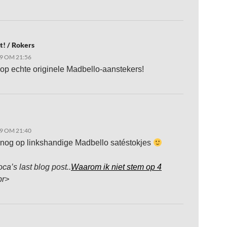
t! / Rokers
9 OM 21:56
 op echte originele Madbello-aanstekers!
9 OM 21:40
 nog op linkshandige Madbello satéstokjes
oca’s last blog post..
Waarom ik niet stem op 4
br>