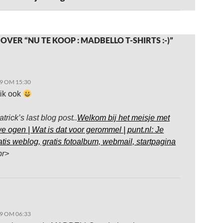
OVER “NU TE KOOP : MADBELLO T-SHIRTS :-)”
9 OM 15:30
 ik ook
atrick’s last blog post..
Welkom bij het meisje met
e ogen | Wat is dat voor gerommel | punt.nl: Je
atis weblog, gratis fotoalbum, webmail, startpagina
br>
9 OM 06:33