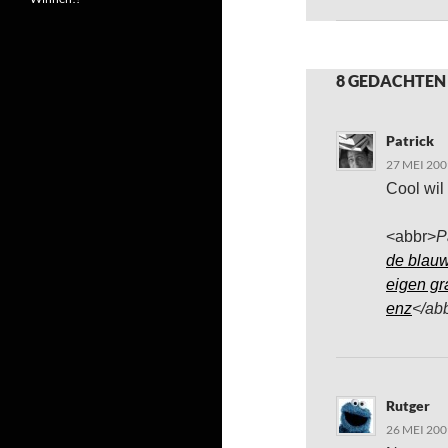
8 GEDACHTEN 
Patrick
27 MEI 200
Cool wil
<abbr>
P
de blauw
eigen gr
enz
</ab
Rutger
26 MEI 200