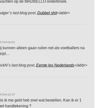
wachten op de MADBELLO onderbroek.
utger’s last blog post..
Dubbel shit
</abbr>
9 OM 06:01
j kunnen alleen gaan ruilen net als voetballers na
trijd…
ickN’s last blog post..
Eerste les Nederlands
</abbr>
9 OM 22:37
 ik me geld heb snel wat bestellen. Kan ik er 1
met handtekening ?