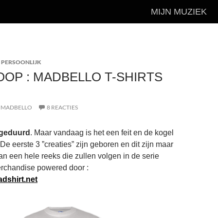
MIJN MUZIEK
,
PERSOONLIJK
OOP : MADBELLO T-SHIRTS
MADBELLO
8 REACTIES
 geduurd
. Maar vandaag is het een feit en de kogel
 De eerste 3 ”creaties” zijn geboren en dit zijn maar
an een hele reeks die zullen volgen in de serie
handise powered door :
dshirt.net