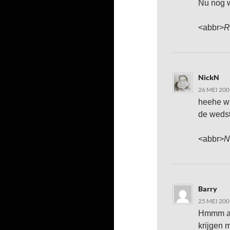
Nu nog 
<abbr>
R
NickN
26 MEI 200
heehe wi
de weds
<abbr>
N
Barry
25 MEI 200
Hmmm als
krijgen 