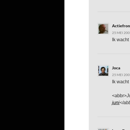
Actiefron
25 MEI 200
Ik wacht
Joca
25 MEI 200
Ik wacht
<abbr>
J
juni
</ab