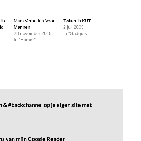
llo
Muts Verboden Voor
Twitter is KUT
ld
Mannen
2 juli 2009
28 november 2015
In "Gadgets"
In "Humor"
m & #backchannel op je eigen site met
s van mijn Google Reader