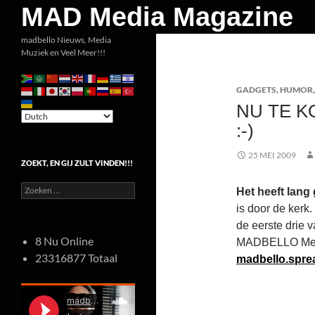
Zoeken
MAD Media Magazine
Ga
madbello Nieuws, Media
Muziek en Veel Meer!!!
naar
de
GADGETS
,
HUMOR
inhoud
NU TE K
:-)
25 MEI 2009
ZOEKT, EN GIJ ZULT VINDEN!!!
Zoeken
Het heeft lang
naar:
is door de kerk.
de eerste drie v
8 Nu Online
MADBELLO Merc
23316877 Totaal
madbello.sprea