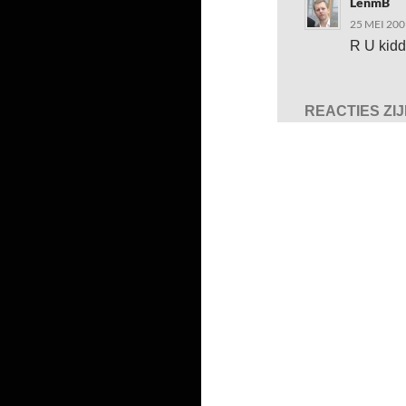
LenmB
25 MEI 200
R U kidd
REACTIES ZI